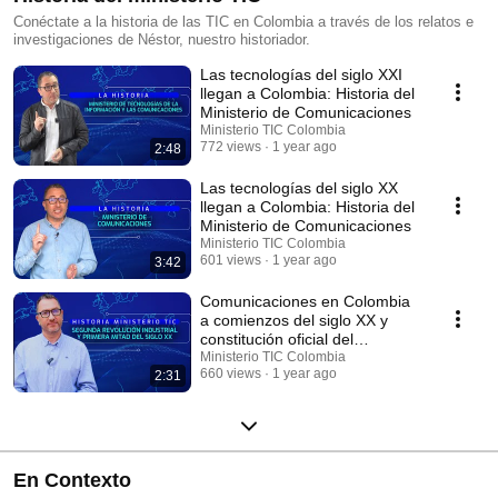
Conéctate a la historia de las TIC en Colombia a través de los relatos e
investigaciones de Néstor, nuestro historiador.
Las tecnologías del siglo XXI
llegan a Colombia: Historia del
Ministerio de Comunicaciones
Ministerio TIC Colombia
772 views
1 year ago
2:48
Las tecnologías del siglo XX
llegan a Colombia: Historia del
Ministerio de Comunicaciones
Ministerio TIC Colombia
601 views
1 year ago
3:42
Comunicaciones en Colombia
a comienzos del siglo XX y
constitución oficial del
Ministerio
Ministerio TIC Colombia
660 views
1 year ago
2:31
En Contexto