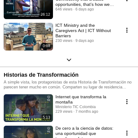
opportunities, that’s how we
connect terr...
646 views
6 days ago
26:12
ICT Ministry and the
Caregivers Act | ICT Without
Barriers
230 views
9 days ago
0:38
Historias de Transformación
A simple vista, los protagonistas de esta Historia de Transformación no
parecen tener mucho en común. Comparten su lugar de residencia
dónde, aunque no les falta nada, tampoco les sobra. También los une su
Internet que transforma la
deseo de salir adelante, de cambiar, así sea un poquito, su realidad de
vida. Finalmente, los conecta su determinación por hacer las cosas ellos
montaña
mismos, por aprovechar todo lo que la tecnología ha puesto al alcance
Ministerio TIC Colombia
de su mano, y que han descubierto gracias al trabajo del Gobierno del
229 views
7 months ago
Cambio.
5:13
De cero a la ciencia de datos:
una oportunidad que