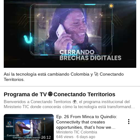
Así la tecnología está cambiando Colombia y 🚀 Conectando
Territorios.
Programa de TV 🌐 Conectando Territorios
Bienvenidos a Conectando Territorios 🌍, el programa institucional del
Ministerio TIC donde conocerás cómo la tecnología está transformando
la vida de millones de colombianos. En esta lista encontrarás emisiones
Ep. 26 From Minca to Quindío:
con historias reales 📖, avances en conectividad 📡, iniciativas de
educación digital 💻, innovación tecnológica 🤖 y proyectos que están
Connectivity that creates
cerrando brechas en todo el país 🇨🇴, desde las grandes ciudades
opportunities, that’s how we
hasta las regiones más apartadas. A través de cada capítulo,
connect terr...
Ministerio TIC Colombia
descubrirás cómo el acceso a internet 🌐, la formación en habilidades
646 views
6 days ago
26:12