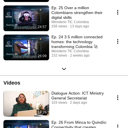
digitales 🎓 y el uso de nuevas tecnologías están generando
oportunidades 💡, impulsando el desarrollo 📈 y fortaleciendo las
Ep. 25 Over a million
comunidades 🤝. Conectividad, inclusión digital e innovación al servicio
Colombians strengthen their
de Colombia 🚀✨
digital skills
Ministerio TIC Colombia
256 views
13 days ago
24:57
Ep. 24 3.5 million connected
homes: the technology
transforming Colombia 🚀
Ministerio TIC Colombia
152 views
2 weeks ago
26:09
Videos
Dialogue Action: ICT Ministry
General Secretariat
103 views
2 days ago
14:26
Ep. 26 From Minca to Quindío:
Connectivity that creates