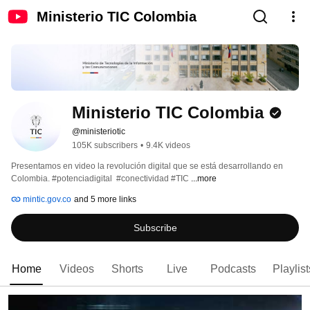
Ministerio TIC Colombia
Ministerio TIC Colombia
@ministeriotic
105K subscribers
•
9.4K videos
Presentamos en video la revolución digital que se está desarrollando en 
Colombia. #potenciadigital  #conectividad #TIC 
...more
mintic.gov.co
and 5 more links
Subscribe
Home
Videos
Shorts
Live
Podcasts
Playlist