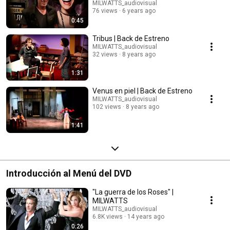
MILWATTS_audiovisual
76 views
6 years ago
0:45
Tribus | Back de Estreno
MILWATTS_audiovisual
32 views
8 years ago
1:31
Venus en piel | Back de Estreno
MILWATTS_audiovisual
102 views
8 years ago
1:41
Introducción al Menú del DVD
"La guerra de los Roses" |
MILWATTS
MILWATTS_audiovisual
6.8K views
14 years ago
0:26