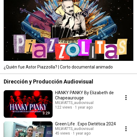
¿Quién fue Astor Piazzolla? | Corto documental animado
Dirección y Producción Audiovisual
HANKY PANKY By Elizabeth de
Chapeaurouge
MILWATTS_audiovisual
122 views
1 year ago
3:29
Green Life . Expo Dietética 2024
MILWATTS_audiovisual
45 views
1 year ago