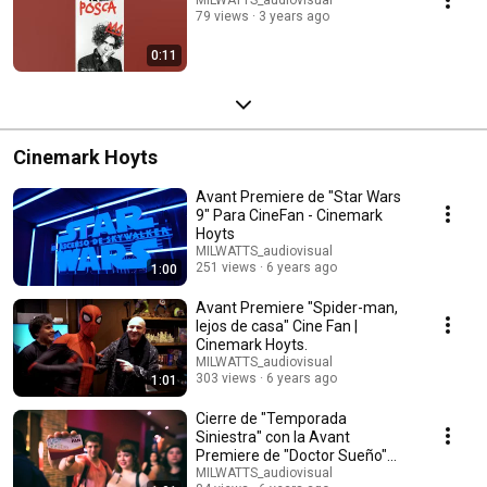
79 views
3 years ago
0:11
Cinemark Hoyts
Avant Premiere de "Star Wars
9" Para CineFan - Cinemark
Hoyts
MILWATTS_audiovisual
251 views
6 years ago
1:00
Avant Premiere "Spider-man,
lejos de casa" Cine Fan |
Cinemark Hoyts.
MILWATTS_audiovisual
303 views
6 years ago
1:01
Cierre de "Temporada
Siniestra" con la Avant
Premiere de "Doctor Sueño"
Cine Fan.
MILWATTS_audiovisual