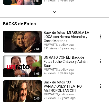
84 views
6 years ago
1:01
BACKS de Fotos
Back de fotos | MI ABUELA LA
LOCA con Norma Aleandro y
Oscar Martinez
MILWATTS_audiovisual
391 views
4 years ago
0:56
UN RATO CON ÉL | Back de
Fotos | Julio Chávez y Adrián
Suar
MILWATTS_audiovisual
45 views
8 years ago
1:05
Back de fotos "33
VARIACIONES" | TEATRO
METROPOLITAN CITI
MILWATTS_audiovisual
72 views
12 years ago
2:40