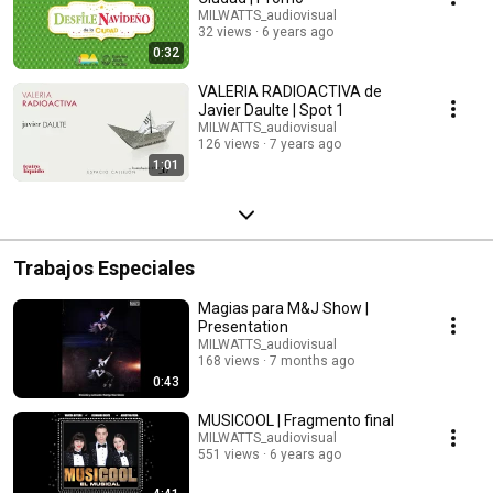
MILWATTS_audiovisual
32 views
6 years ago
0:32
VALERIA RADIOACTIVA de
Javier Daulte | Spot 1
MILWATTS_audiovisual
126 views
7 years ago
1:01
Trabajos Especiales
Magias para M&J Show |
Presentation
MILWATTS_audiovisual
168 views
7 months ago
0:43
MUSICOOL | Fragmento final
MILWATTS_audiovisual
551 views
6 years ago