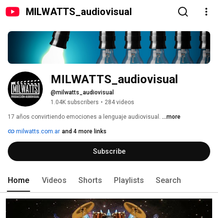
MILWATTS_audiovisual
MILWATTS_audiovisual
@milwatts_audiovisual
1.04K subscribers
•
284 videos
17 años convirtiendo emociones a lenguaje audiovisual. 
...more
milwatts.com.ar
and 4 more links
Subscribe
Home
Videos
Shorts
Playlists
Search