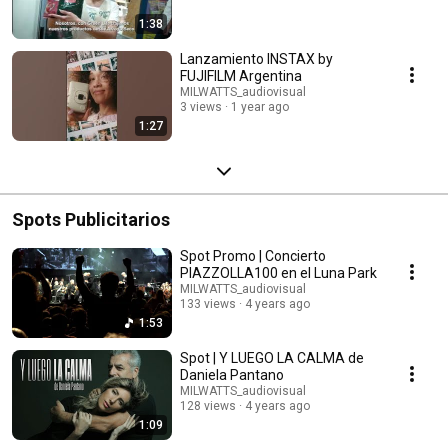
1:38
Lanzamiento INSTAX by
FUJIFILM Argentina
MILWATTS_audiovisual
3 views
1 year ago
1:27
Spots Publicitarios
Spot Promo | Concierto
PIAZZOLLA100 en el Luna Park
MILWATTS_audiovisual
133 views
4 years ago
1:53
Spot | Y LUEGO LA CALMA de
Daniela Pantano
MILWATTS_audiovisual
128 views
4 years ago
1:09