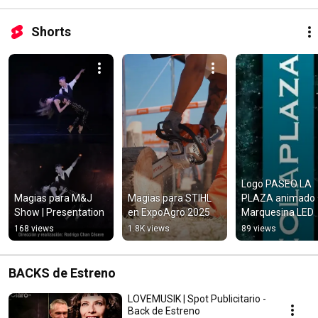
Shorts
Logo PASEO LA 
Magias para M&J 
Magias para STIHL 
PLAZA animado 
Show | Presentation
en ExpoAgro 2025
Marquesina LED
168 views
1.8K views
89 views
BACKS de Estreno
LOVEMUSIK | Spot Publicitario -
Back de Estreno