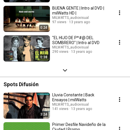
BUENA GENTE | Intro al DVD |
milWatts HD |
MILWATTS_audiovisual
97 views
13 years ago
0:24
"EL HIJO DE P*#@ DEL
SOMBRERO" | Intro al DVD
MILWATTS_audiovisual
290 views
13 years ago
0:38
Spots Difusión
Lluvia Constante | Back
Ensayos | milWatts
MILWATTS_audiovisual
141 views
13 years ago
3:24
Primer Desfile Navideño de la
Ciudad | Promo