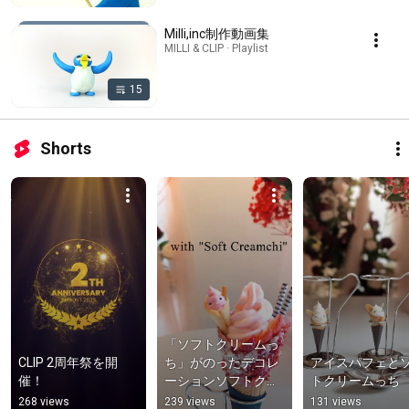
Milli,inc制作動画集
MILLI & CLIP · Playlist
15
Shorts
「ソフトクリームっ
CLIP 2周年祭を開
ち」がのったデコレ
アイスパフェと
催！
ーションソフトクリ
トクリームっち
ーム
268 views
239 views
131 views