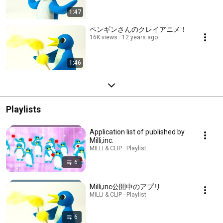
1:47
ペンギンさんのクレイアニメ！
16K views
12 years ago
1:46
Playlists
Application list of published by
Milli,inc.
MILLI & CLIP · Playlist
6
Milli,inc公開中のアプリ
MILLI & CLIP · Playlist
6