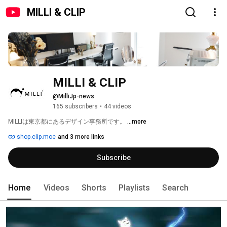
MILLI & CLIP
MILLI & CLIP
@MilliJp-news
165 subscribers
•
44 videos
MILLIは東京都にあるデザイン事務所です。 
...more
shop.clip.moe
and 3 more links
Subscribe
Home
Videos
Shorts
Playlists
Search