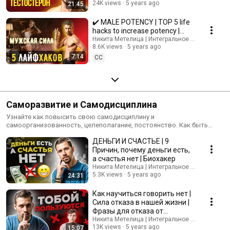
24K views
5 years ago
21:45
путем
✔️ MALE POTENCY | TOP 5 life
hacks to increase potency |
How to improve Men's Health
Никита Метелица | Интегральное Развитие Ли
8.6K views
5 years ago
7:14
CC
Саморазвитие и Самодисциплина
Узнайте как повысить свою самодисциплину и
самоорганизованность, целеполагание, постоянство. Как быть
сдержанным в питании, практиках, обучении. Иметь позитивное
ДЕНЬГИ И СЧАСТЬЕ | 9
мышление. Поддержание психического и ментального баланса. Как
развивать эмоциональный интеллект. Как устранить внутренние
Причин, почему деньги есть,
конфликты.
а счастья нет | Биохакер
Никита Метелица | Интегральное Развитие Ли
5.3K views
5 years ago
24:31
Как научиться говорить нет |
Сила отказа в нашей жизни |
Фразы для отказа от
Биохакера
Никита Метелица | Интегральное Развитие Ли
13K views
5 years ago
15:07