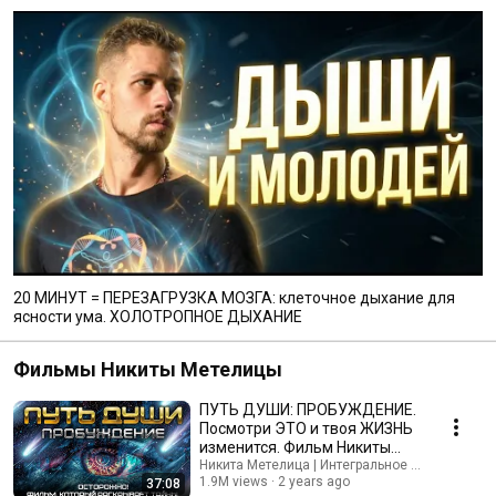
20 МИНУТ = ПЕРЕЗАГРУЗКА МОЗГА: клеточное дыхание для
ясности ума. ХОЛОТРОПНОЕ ДЫХАНИЕ
Фильмы Никиты Метелицы
ПУТЬ ДУШИ: ПРОБУЖДЕНИЕ.
Посмотри ЭТО и твоя ЖИЗНЬ
изменится. Фильм Никиты
Метелицы.
Никита Метелица | Интегральное Развитие Ли
1.9M views
2 years ago
37:08