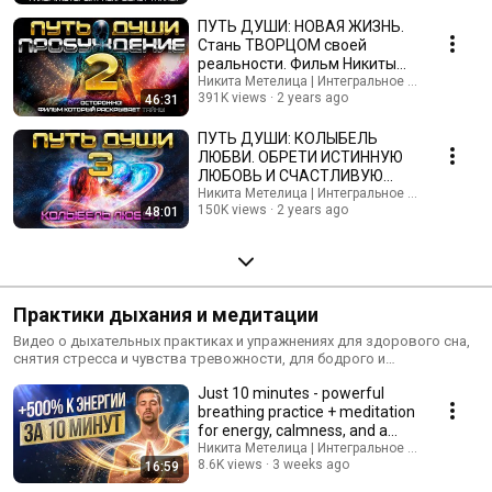
ПУТЬ ДУШИ: НОВАЯ ЖИЗНЬ.
Стань ТВОРЦОМ своей
реальности. Фильм Никиты
Метелицы.
Никита Метелица | Интегральное Развитие Ли
391K views
2 years ago
46:31
ПУТЬ ДУШИ: КОЛЫБЕЛЬ
ЛЮБВИ. ОБРЕТИ ИСТИННУЮ
ЛЮБОВЬ И СЧАСТЛИВУЮ
ЖИЗНЬ. Фильм Никиты
Никита Метелица | Интегральное Развитие Ли
150K views
2 years ago
48:01
Метелицы
Практики дыхания и медитации
Видео о дыхательных практиках и упражнениях для здорового сна,
снятия стресса и чувства тревожности, для бодрого и
продуктивного дня. Узнаете как правильно дышать диафрагмой и
Just 10 minutes - powerful
животом.
breathing practice + meditation
for energy, calmness, and a
clear mind
Никита Метелица | Интегральное Развитие Ли
8.6K views
3 weeks ago
16:59