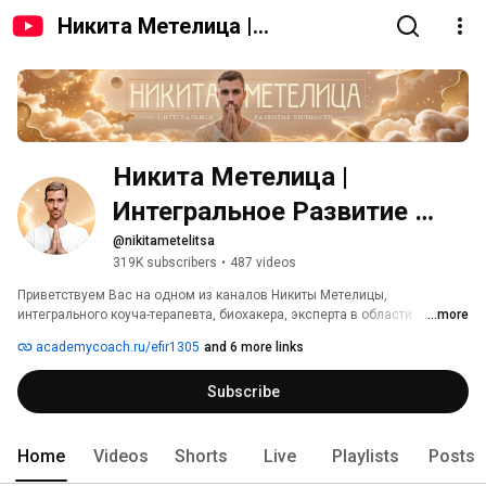
Никита Метелица |
Интегральное Развитие
Личности
Никита Метелица | 
Интегральное Развитие 
Личности
@nikitametelitsa
319K subscribers
•
487 videos
Приветствуем Вас на одном из каналов Никиты Метелицы, 
интегрального коуча-терапевта, биохакера, эксперта в области 
...more
дыхательных практик и методик эволюции сознания, а также 
academycoach.ru/efir1305
and 6 more links
основателя «Международной Академии Интегрального Коучинга и 
Здоровья», писателя,  предпринимателя. 
Subscribe
Home
Videos
Shorts
Live
Playlists
Posts