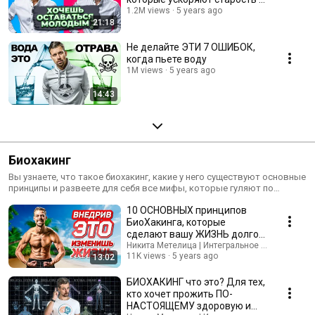
2 раза быстрее
1.2M views
5 years ago
21:18
Не делайте ЭТИ 7 ОШИБОК,
когда пьете воду
1M views
5 years ago
14:43
Биохакинг
Вы узнаете, что такое биохакинг, какие у него существуют основные
принципы и развеете для себя все мифы, которые гуляют по
интернету. Если вы хотите прожить долгую, здоровую и
10 ОСНОВНЫХ принципов
счастливую жизнь, начните свой путь в биохакинге с этих видео.
БиоХакинга, которые
сделают вашу ЖИЗНЬ долгой,
здоровой и энергичной
Никита Метелица | Интегральное Развитие Ли
11K views
5 years ago
13:02
БИОХАКИНГ что это? Для тех,
кто хочет прожить ПО-
НАСТОЯЩЕМУ здоровую и