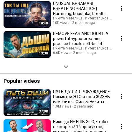
UNUSUAL BHRAMARI
BREATHING PRACTICE |
Humming, bhastrika, breath
retention, and cellular
Никита Метелица | Интегральное Развитие Ли
10K views
2 months ago
18:48
respiration
REMOVE FEAR AND DOUBT. A
powerful hypno-breathing
practice to build self-belief
Никита Метелица | Интегральное Развитие Ли
6.6K views
2 months ago
13:30
Popular videos
ПУТЬ ДУШИ: ПРОБУЖДЕНИЕ.
Посмотри ЭТО и твоя ЖИЗНЬ
изменится. Фильм Никиты
Метелицы.
1.9M views
2 years ago
37:08
Никогда НЕ ЕШЬ ЭТО, чтобы
не стареть! 16 продуктов,
которые ускоряют старость в