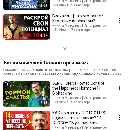
счастливую жизнь
Никита Метелица | Интегральное Развитие Ли
38K views
5 years ago
14:08
Биохакинг | Что это такое?
Кто такие биохакеры?
Никита Метелица | Интегральное Развитие Ли
15K views
7 years ago
4:37
Биохимический баланс организма
Биохимический баланс и поддержка работы жизненных систем
организма человека. Узнаете основы эндокринной системы и как
управлять гормональным коктейлем в организме. Какие бывают
SEROTONIN | How to Control
косметические средства ухода за кожей. Как поддерживать
чистоту и здоровье кровеносной системы человека.
the Happiness Hormone? |
Biohacking
Никита Метелица | Интегральное Развитие Ли
19K views
5 years ago
7:38
КАК повысить ТЕСТОСТЕРОН
в домашних условиях? 14
СПОСОБОВ увеличения
тестостерона естественным
Никита Метелица | Интегральное Развитие Ли