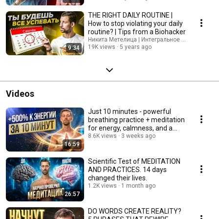
THE RIGHT DAILY ROUTINE |
How to stop violating your daily
routine? | Tips from a Biohacker
Никита Метелица | Интегральное Развитие Ли
19K views
5 years ago
9:34
Videos
Just 10 minutes - powerful
breathing practice + meditation
for energy, calmness, and a
clear mind
8.6K views
3 weeks ago
16:59
Scientific Test of MEDITATION
AND PRACTICES. 14 days
changed their lives.
1.2K views
1 month ago
26:57
DO WORDS CREATE REALITY?