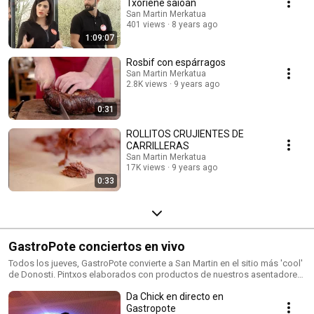
Txoriene saioan
San Martin Merkatua
401 views
8 years ago
1:09:07
Rosbif con espárragos
San Martin Merkatua
2.8K views
9 years ago
0:31
ROLLITOS CRUJIENTES DE
CARRILLERAS
San Martin Merkatua
17K views
9 years ago
0:33
GastroPote conciertos en vivo
Todos los jueves, GastroPote convierte a San Martin en el sitio más 'cool'
de Donosti. Pintxos elaborados con productos de nuestros asentadores
y actuaciones en vivo. Aquí podrás ver y escuchar a los artistas que han
Da Chick en directo en
pasado por el mercado con más vida de San Sebastián.
Gastropote