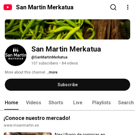
San Martin Merkatua
San Martin Merkatua
@SanMartinMerkatua
107 subscribers
•
84 videos
More about this channel
...more
Subscribe
Home
Videos
Shorts
Live
Playlists
Search
¡Conoce nuestro mercado!
www.msanmartin.es
Alex Ubago de compras en