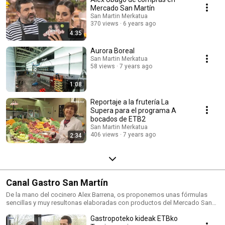
Mercado San Martín
San Martin Merkatua
370 views
6 years ago
4:35
Aurora Boreal
San Martin Merkatua
58 views
7 years ago
1:08
Reportaje a la frutería La
Supera para el programa A
bocados de ETB2
San Martin Merkatua
406 views
7 years ago
2:34
Canal Gastro San Martín
De la mano del cocinero Alex Barrena, os proponemos unas fórmulas
sencillas y muy resultonas elaboradas con productos del Mercado San
Martín. Te vendrán de lujo si tienes poco tiempo para cocinar. Bon
Gastropoteko kideak ETBko
appétit!