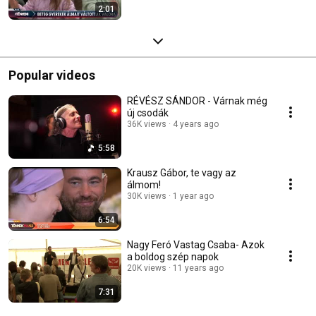
2:01
Popular videos
RÉVÉSZ SÁNDOR - Várnak még
új csodák
36K views
4 years ago
5:58
Krausz Gábor, te vagy az
álmom!
30K views
1 year ago
6:54
Nagy Feró Vastag Csaba- Azok
a boldog szép napok
20K views
11 years ago
7:31