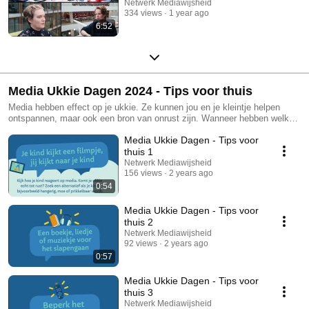
Netwerk Mediawijsheid
334 views
1 year ago
6:52
Media Ukkie Dagen 2024 - Tips voor thuis
Media hebben effect op je ukkie. Ze kunnen jou en je kleintje helpen
ontspannen, maar ook een bron van onrust zijn. Wanneer hebben welke
media het juiste effect? En wanneer kun je beter even zonder? Om
Media Ukkie Dagen - Tips voor
kinderen en opvoeders met die vraag te helpen, gaan de Media Ukkie
Dagen van 5 t/m 12 april 2024 over de invloed van media op
thuis 1
ontspanning. Met concrete tips vinden je kind en jij de juiste balans voor
Netwerk Mediawijsheid
jullie situatie.
156 views
2 years ago
0:54
Media Ukkie Dagen - Tips voor
thuis 2
Netwerk Mediawijsheid
92 views
2 years ago
0:57
Media Ukkie Dagen - Tips voor
thuis 3
Netwerk Mediawijsheid