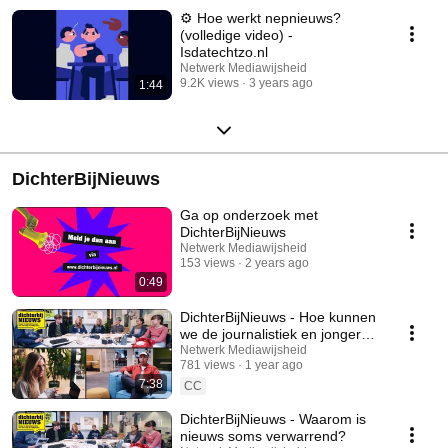
⚙️ Hoe werkt nepnieuws?
(volledige video) -
Isdatechtzo.nl
Netwerk Mediawijsheid
9.2K views
3 years ago
1:44
DichterBijNieuws
Ga op onderzoek met
DichterBijNieuws
Netwerk Mediawijsheid
153 views
2 years ago
0:49
DichterBijNieuws - Hoe kunnen
we de journalistiek en jongeren
verbinden?
Netwerk Mediawijsheid
781 views
1 year ago
7:38
CC
DichterBijNieuws - Waarom is
nieuws soms verwarrend?