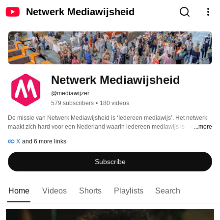
Netwerk Mediawijsheid
Netwerk Mediawijsheid
@mediawijzer
579 subscribers
•
180 videos
De missie van Netwerk Mediawijsheid is ‘Iedereen mediawijs’. Het netwerk 
maakt zich hard voor een Nederland waarin iedereen mediawijs is – of bezig 
...more
is dat te worden. Want mensen die mediawijs zijn, kunnen zich 
X
and 6 more links
gemakkelijker en zekerder bewegen in een samenleving waarin (online) 
media een steeds grotere rol spelen. 
Subscribe
Home
Videos
Shorts
Playlists
Search