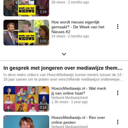
58 views
2 months ago
3:29
Hoe wordt nieuws eigenlijk
gemaakt? - De Week van het
Nieuws #2
24 views
2 months ago
2:03
In gesprek met jongeren over mediawijze thema's
- HoeZoMediawijs.nl
In deze reeks video’s van HoezoMediawijs komen tieners tussen de 14 -
16 jaar samen om te praten over verschillende mediawijze onderwerpen.
Hoe denken zij over bepaalde thema's? Bekijk de video's en lees de
HoezoMediawijs.nl - Wat merk
gerelateerde dossiers op HoeZoMediawijs.nl.
jij van online haat?
Netwerk Mediawijsheid
1.3K views
1 year ago
3:15
HoezoMediawijs.nl - Rex over
online pesten
Netwerk Mediawijsheid