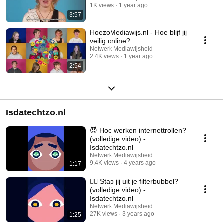
1K views
1 year ago
3:57
HoezoMediawijs.nl - Hoe blijf jij
veilig online?
Netwerk Mediawijsheid
2.4K views
1 year ago
2:54
Isdatechtzo.nl
😈 Hoe werken internettrollen?
(volledige video) -
Isdatechtzo.nl
Netwerk Mediawijsheid
9.4K views
4 years ago
1:17
🚶‍♀️ Stap jij uit je filterbubbel?
(volledige video) -
Isdatechtzo.nl
Netwerk Mediawijsheid
27K views
3 years ago
1:25