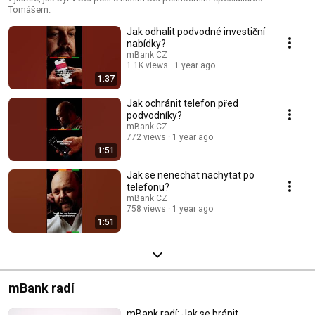
Tomášem.
Jak odhalit podvodné investiční
nabídky?
mBank CZ
1.1K views
1 year ago
1:37
Jak ochránit telefon před
podvodníky?
mBank CZ
772 views
1 year ago
1:51
Jak se nenechat nachytat po
telefonu?
mBank CZ
758 views
1 year ago
1:51
mBank radí
mBank radí: Jak se bránit