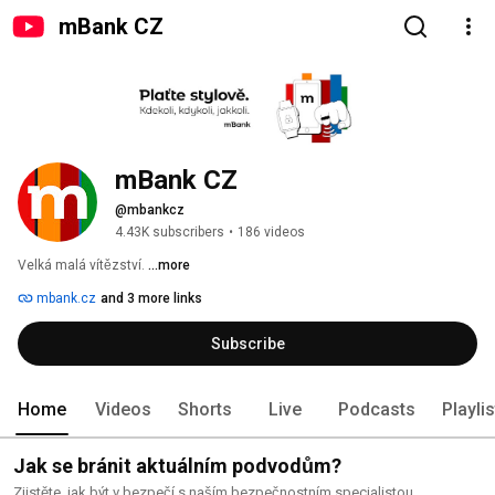
mBank CZ
mBank CZ
@mbankcz
4.43K subscribers
•
186 videos
Velká malá vítězství. 
...more
mbank.cz
and 3 more links
Subscribe
Home
Videos
Shorts
Live
Podcasts
Playli
Jak se bránit aktuálním podvodům?
Zjistěte, jak být v bezpečí s naším bezpečnostním specialistou