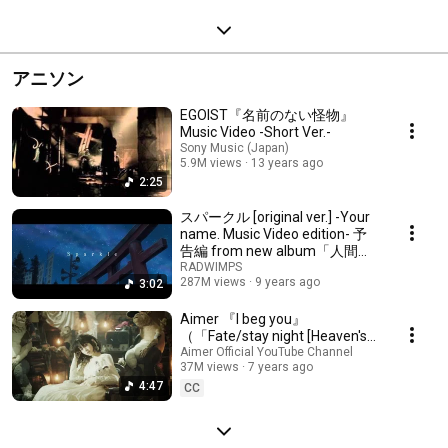
アニソン
EGOIST『名前のない怪物』
Music Video -Short Ver.-
Sony Music (Japan)
5.9M views
13 years ago
2:25
スパークル [original ver.] -Your
name. Music Video edition- 予
告編 from new album「人間開
花」初回盤DVD
RADWIMPS
287M views
9 years ago
3:02
Aimer 『I beg you』
（「Fate/stay night [Heaven's
Feel]」Ⅱ.lost butterfly Theme
Aimer Official YouTube Channel
37M views
7 years ago
Song）
4:47
CC