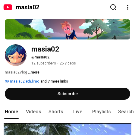
masia02
masia02
@masia02
12 subscribers
•
25 videos
masia02Vlog 
...more
masia02.eth.limo
and 7 more links
Subscribe
Home
Videos
Shorts
Live
Playlists
Search