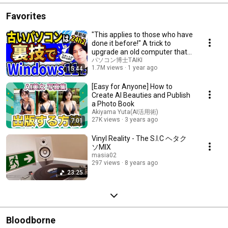
Favorites
"This applies to those who have
done it before!" A trick to
upgrade an old computer that
doesn't ...
パソコン博士TAIKI
1.7M views
1 year ago
15:44
[Easy for Anyone] How to
Create AI Beauties and Publish
a Photo Book
Akiyama Yuta(AI活用術)
27K views
3 years ago
7:01
Vinyl Reality - The S.I.C ヘタク
ソMIX
masia02
297 views
8 years ago
23:25
Bloodborne