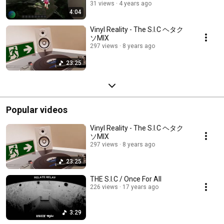
31 views
4 years ago
4:04
Vinyl Reality - The S.I.C ヘタク
ソMIX
297 views
8 years ago
23:25
Popular videos
Vinyl Reality - The S.I.C ヘタク
ソMIX
297 views
8 years ago
23:25
THE S.I.C / Once For All
226 views
17 years ago
3:29