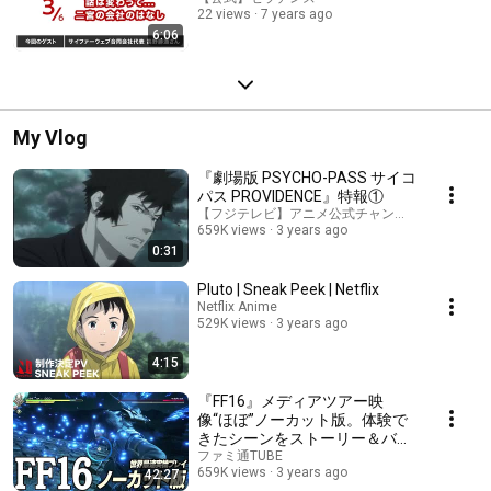
22 views
7 years ago
6:06
My Vlog
『劇場版 PSYCHO-PASS サイコ
パス PROVIDENCE』特報①
【フジテレビ】アニメ公式チャンネル
659K views
3 years ago
0:31
Pluto | Sneak Peek | Netflix
Netflix Anime
529K views
3 years ago
4:15
『FF16』メディアツアー映
像“ほぼ”ノーカット版。体験で
きたシーンをストーリー＆バト
ルほぼお見せします【FINAL
ファミ通TUBE
659K views
3 years ago
42:27
FANTASY XVI】