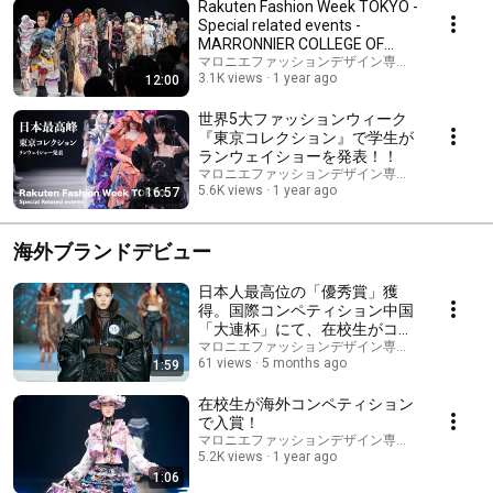
Rakuten Fashion Week TOKYO -
Special related events -
MARRONNIER COLLEGE OF
FASHION DESIGN 2025S/S
マロニエファッションデザイン専門学校
3.1K views
1 year ago
12:00
世界5大ファッションウィーク
『東京コレクション』で学生が
ランウェイショーを発表！！
マロニエファッションデザイン専門学校
5.6K views
1 year ago
16:57
海外ブランドデビュー
日本人最高位の「優秀賞」獲
得。国際コンペティション中国
「大連杯」にて、在校生がコレ
クションを発表。
マロニエファッションデザイン専門学校
61 views
5 months ago
1:59
在校生が海外コンペティション
で入賞！
マロニエファッションデザイン専門学校
5.2K views
1 year ago
1:06