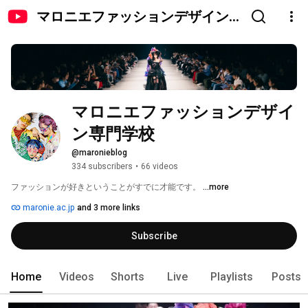
マロニエファッションデザイン
専門学校
マロニエファッションデザイ
ン専門学校
@maronieblog
334 subscribers
•
66 videos
ファッションが好きということがすでに才能です。 
...more
maronie.ac.jp
and 3 more links
Subscribe
Home
Videos
Shorts
Live
Playlists
Posts