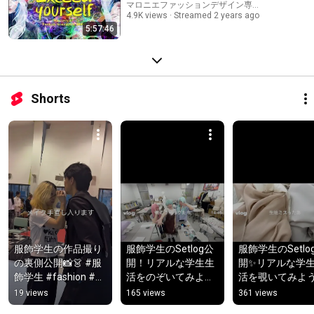
マロニエファッションデザイン専門学校
4.9K views
Streamed 2 years ago
5:57:46
Shorts
服飾学生の作品撮り
服飾学生のSetlog公
服飾学生のSetlo
の裏側公開📸👗 #服
開！リアルな学生生
開✨リアルな学
飾学生 #fashion #作
活をのぞいてみよう
活を覗いてみよう
品撮り
✨ #服飾学生
#服飾学生
19 views
165 views
361 views