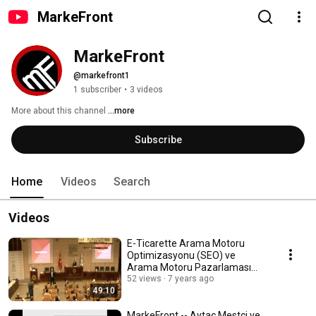
MarkeFront
MarkeFront
@markefront1
1 subscriber
•
3 videos
More about this channel
...more
Subscribe
Home
Videos
Search
Videos
E-Ticarette Arama Motoru
Optimizasyonu (SEO) ve
Arama Motoru Pazarlaması
(SEM) | Aytaç Mestçi | İTO
52 views
7 years ago
49:10
MarkeFront -- Aytac Mestci ve