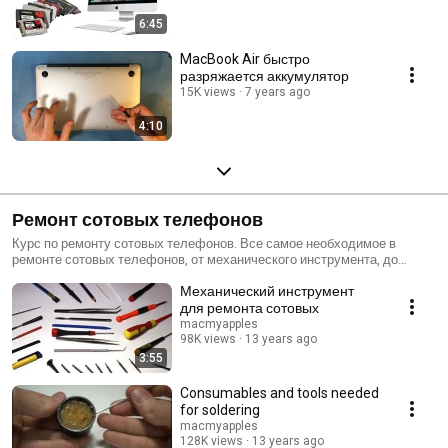
6:45
MacBook Air быстро
разряжается аккумулятор
15K views
7 years ago
4:10
Ремонт сотовых телефонов
Курс по ремонту сотовых телефонов. Все самое необходимое в
ремонте сотовых телефонов, от механического инструмента, до
сложных измерительных приборов. Пайка простейших элементов
Механический инструмент
поверхностного монтажа. Пайка SMD-элементов. Пайка шлейфов.
Пайка разъемов. Методика пайки BGA. Ремонт залитых телефонов.
для ремонта сотовых
macmyapples
98K views
13 years ago
3:55
Consumables and tools needed
for soldering
macmyapples
128K views
13 years ago