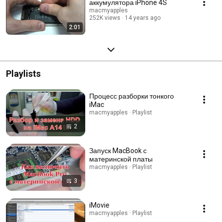
аккумулятора iPhone 4S
macmyapples
252K views
14 years ago
2:01
Playlists
Процесс разборки тонкого
iMac
macmyapples · Playlist
2
Запуск MacBook с
материнской платы
macmyapples · Playlist
3
iMovie
macmyapples · Playlist