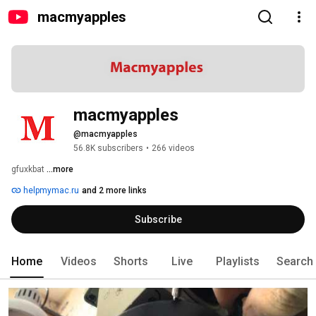
macmyapples
macmyapples
@macmyapples
56.8K subscribers
•
266 videos
gfuxkbat 
...more
helpmymac.ru
and 2 more links
Subscribe
Home
Videos
Shorts
Live
Playlists
Search