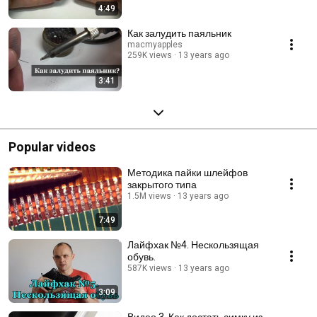
4:49
Как залудить паяльник
macmyapples
259K views
13 years ago
3:41
Popular videos
Методика пайки шлейфов
закрытого типа
1.5M views
13 years ago
7:49
Лайфхак №4. Нескользящая
обувь.
587K views
13 years ago
3:09
Видео 3. Как достать симку из