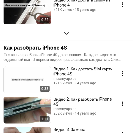
iPhone 4
421K views
15 years ago
0:22
Как разобрать iPhone 4S
Поэтапная разборка iPhone 4S до основания. Каждое видео это
отдельный шаг. В первом видео я рассказываю как доатсть Сим
карту, во втором — как снять заднюю панель. Ну и так далее. Для
Видео 1. Как достать SIM карту
разборки iPhone 4S вам понадобится отвертка Pentalobe.
iPhone 4S
macmyapples
121K views
14 years ago
0:33
Видео 2. Как разобрать iPhone
4S
macmyapples
252K views
14 years ago
1:11
Видео 3. Замена