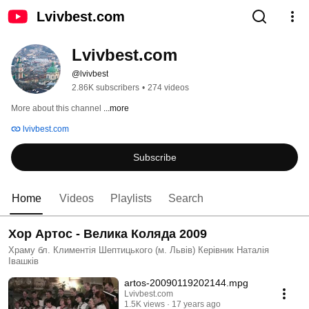
Lvivbest.com
Lvivbest.com
@lvivbest
2.86K subscribers
•
274 videos
More about this channel
...more
lvivbest.com
Subscribe
Home
Videos
Playlists
Search
Хор Артос - Велика Коляда 2009
Храму бл. Климентія Шептицького (м. Львів) Керівник Наталія
Івашків
artos-20090119202144.mpg
Lvivbest.com
1.5K views
17 years ago