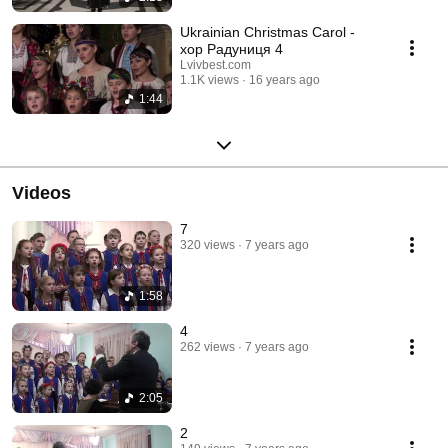
Ukrainian Christmas Carol -
хор Радуниця 4
Lvivbest.com
1.1K views
16 years ago
1:44
Videos
7
320 views
7 years ago
1:58
4
262 views
7 years ago
2:05
2