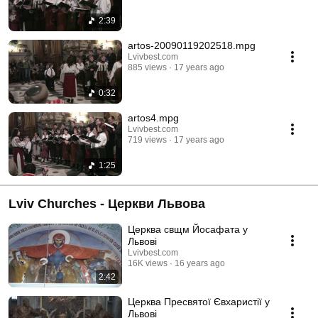
2:39
artos-20090119202518.mpg
Lvivbest.com
885 views
17 years ago
0:32
artos4.mpg
Lvivbest.com
719 views
17 years ago
1:25
Lviv Churches - Церкви Львова
Церква свщм Йосафата у
Львові
Lvivbest.com
16K views
16 years ago
2:42
Церква Пресвятої Євхаристії у
Львові