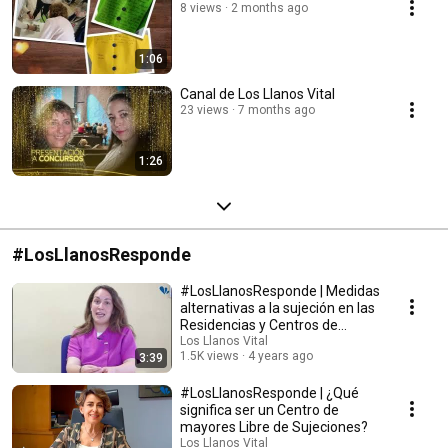
8 views
2 months ago
1:06
Canal de Los Llanos Vital
23 views
7 months ago
1:26
#LosLlanosResponde
#LosLlanosResponde | Medidas
alternativas a la sujeción en las
Residencias y Centros de
mayores
Los Llanos Vital
1.5K views
4 years ago
3:39
#LosLlanosResponde | ¿Qué
significa ser un Centro de
mayores Libre de Sujeciones?
Los Llanos Vital