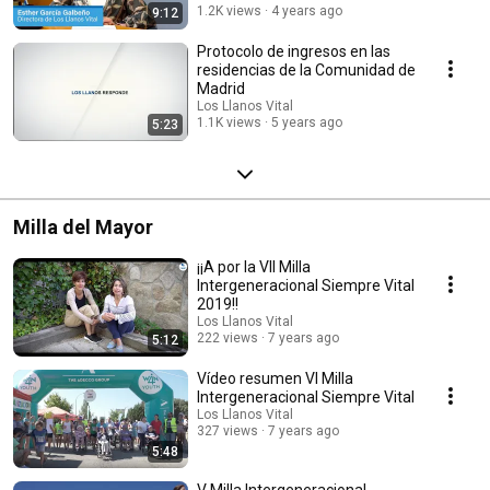
1.2K views
4 years ago
9:12
Protocolo de ingresos en las
residencias de la Comunidad de
Madrid
Los Llanos Vital
1.1K views
5 years ago
5:23
Milla del Mayor
¡¡A por la VII Milla
Intergeneracional Siempre Vital
2019!!
Los Llanos Vital
222 views
7 years ago
5:12
Vídeo resumen VI Milla
Intergeneracional Siempre Vital
Los Llanos Vital
327 views
7 years ago
5:48
V Milla Intergeneracional