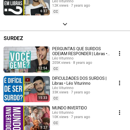
Léo Viturinno
12K views
7 years ago
6:37
CC
SURDEZ
PERGUNTAS QUE SURDOS
ODEIAM RESPONDER | Libras •
Léo Viturinno
Léo Viturinno
205K views
8 years ago
12:54
CC
DIFICULDADES DOS SURDOS |
Libras • Léo Viturinno
Léo Viturinno
33K views
7 years ago
15:33
CC
MUNDO INVERTIDO
Léo Viturinno
10K views
7 years ago
CC
5:27