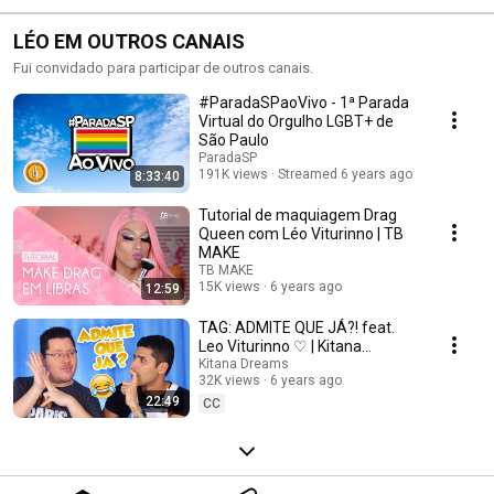
LÉO EM OUTROS CANAIS
Fui convidado para participar de outros canais.
#ParadaSPaoVivo - 1ª Parada
Virtual do Orgulho LGBT+ de
São Paulo
ParadaSP
191K views
Streamed 6 years ago
8:33:40
Tutorial de maquiagem Drag
Queen com Léo Viturinno | TB
MAKE
TB MAKE
15K views
6 years ago
12:59
TAG: ADMITE QUE JÁ?! feat.
Leo Viturinno ♡ | Kitana
Dreams | Libras e Legendado
Kitana Dreams
32K views
6 years ago
22:49
CC