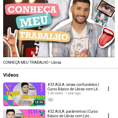
CONHEÇA MEU TRABALHO • Libras
Videos
#33 AULA: sinais confundidos |
Curso Básico de Libras com Léo
Viturinno
2.2K views
1 year ago
CC
18:30
#32 AULA: parâmetros | Curso
Básico de Libras com Léo