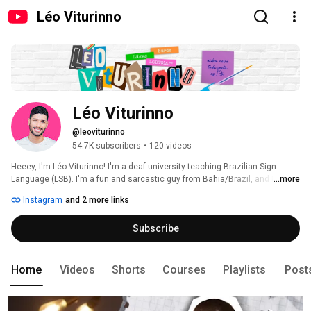
Léo Viturinno
Léo Viturinno
@leoviturinno
54.7K subscribers
•
120 videos
Heeey, I'm Léo Viturinno! I'm a deaf university teaching Brazilian Sign 
Language (LSB). I'm a fun and sarcastic guy from Bahia/Brazil, and I'm 
...more
proud to be the first LGBTQIAPN+ reference in the deaf community and the 
Instagram
and 2 more links
first deaf person to be part of YouTube's NextUp 2018. On this channel, I 
sign about everything—from contemporary topics and myths about Libras 
Subscribe
to deaf and LGBTQIAPN+ issues, along with short LSB lessons and a 
glimpse into my life as a deaf person ❤️ 
Home
Videos
Shorts
Courses
Playlists
Post