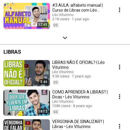
#3 AULA: alfabeto manual |
Curso de Libras com Léo
Viturinno
Léo Viturinno
2.1K views
1 year ago
17:45
CC
LIBRAS
LIBRAS NÃO É OFICIAL? | Léo
Viturinno
Léo Viturinno
9.5K views
7 years ago
5:46
CC
COMO APRENDER A LIBRAS? |
Dicas • Léo Viturinno
Léo Viturinno
108K views
8 years ago
18:12
CC
VERGONHA DE SINALIZAR? |
Libras • Léo Viturinno