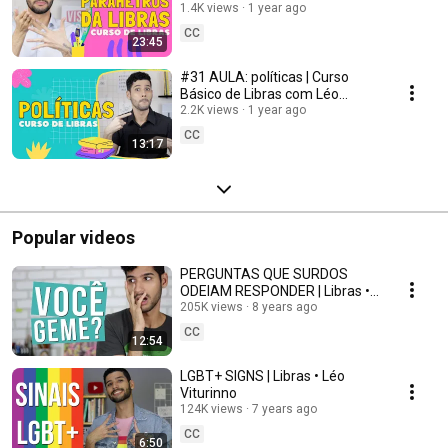
Viturinno
1.4K views
1 year ago
CC
23:45
#31 AULA: políticas | Curso
Básico de Libras com Léo
Viturinno
2.2K views
1 year ago
CC
13:17
Popular videos
PERGUNTAS QUE SURDOS
ODEIAM RESPONDER | Libras •
Léo Viturinno
205K views
8 years ago
CC
12:54
LGBT+ SIGNS | Libras • Léo
Viturinno
124K views
7 years ago
CC
6:50