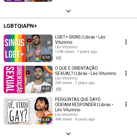
LGBTQIAPN+
LGBT+ SIGNS | Libras • Léo
Viturinno
Léo Viturinno
124K views
7 years ago
6:50
CC
O QUE É ORIENTAÇÃO
SEXUAL? | Libras • Léo Viturinno
Léo Viturinno
26K views
7 years ago
6:41
CC
PERGUNTAS QUE GAYS
ODEIAM RESPONDER | Libras •
Léo Viturinno
Léo Viturinno
44K views
9 years ago
6:04