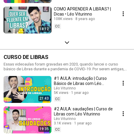
COMO APRENDER A LIBRAS? |
Dicas • Léo Viturinno
108K views
8 years ago
CC
18:12
CURSO DE LIBRAS
Essas videoaulas foram gravadas em 2020, quando lancei o curso
básico de Libras durante a pandemia de COVID-19. Por serem antigas,
retirei-as da plataforma original para repostá-las aqui no YouTube, com a
#1 AULA: introdução | Curso
intenção de contribuir com aqueles que não tiveram oportunidade antes.
Se identificarem erros em algumas videoaulas, por favor, não hesitem em
Básico de Libras com Léo
me avisar que eu corrigirei ou complementarei. Agradeço e bons
Viturinno
Léo Viturinno
estudos! ❤️
5K views
1 year ago
21:43
CC
#2 AULA: saudações | Curso de
Libras com Léo Viturinno
Léo Viturinno
3.1K views
1 year ago
19:35
CC