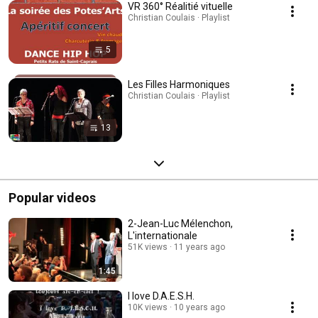
VR 360° Réalitié vituelle
Christian Coulais · Playlist
5
Les Filles Harmoniques
Christian Coulais · Playlist
13
Popular videos
2-Jean-Luc Mélenchon,
L'internationale
51K views
11 years ago
1:45
I love D.A.E.S.H.
10K views
10 years ago