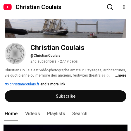
Christian Coulais
Christian Coulais
@ChristianCoulais
246 subscribers
•
277 videos
Christian Coulais est vidéo-photographe amateur. Paysages, architectures, 
vie quotidienne ou mémoire des anciens, festivités théâtrales ou 
...more
musicales, collectivités territoriales sont ses sujets de prédilection. 
christiancoulais.fr
and 1 more link
Subscribe
Home
Videos
Playlists
Search