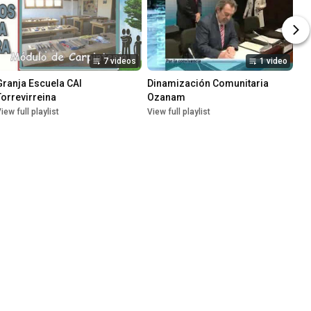
7 videos
1 video
Granja Escuela CAI 
Dinamización Comunitaria 
Torrevirreina
Ozanam
iew full playlist
View full playlist