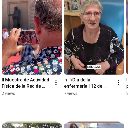
II Muestra de Actividad 
👩 ⚕️Día de la 
Física de la Red de 
enfermería | 12 de 
Centros de Mayores | 
mayo
2 views
7 views
Fundación Ozanam