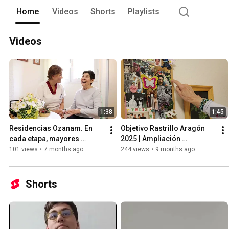
Home
Videos
Shorts
Playlists
Videos
1:38
1:45
Residencias Ozanam. En 
Objetivo Rastrillo Aragón 
cada etapa, mayores 
2025 | Ampliación 
cuidados
Residencia y Centro de Día 
101 views
•
7 months ago
244 views
•
9 months ago
Ozanam Ntra. Sra. del 
Carmen
Shorts