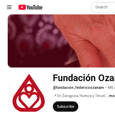
Fundación Oz
@fundacion_federicoozanam
•
486 
📍 En Zaragoza, Huesca y Teruel 
...mo
Subscribe