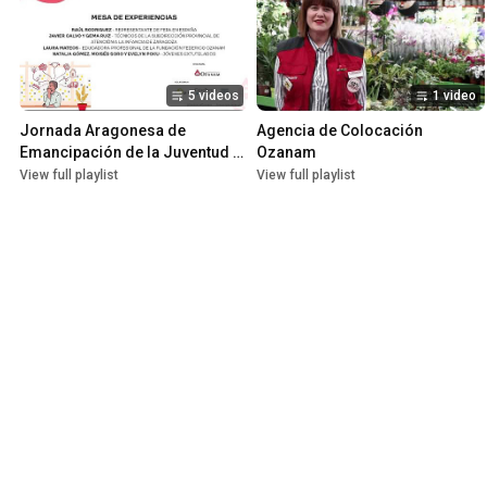
5 videos
1 video
Jornada Aragonesa de 
Agencia de Colocación 
Emancipación de la Juventud 
Ozanam
Extutelada de Aragón
View full playlist
View full playlist