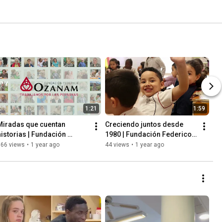
1:21
1:59
Miradas que cuentan 
Creciendo juntos desde 
historias | Fundación 
1980 | Fundación Federico 
Federico Ozanam
Ozanam
166 views
•
1 year ago
44 views
•
1 year ago