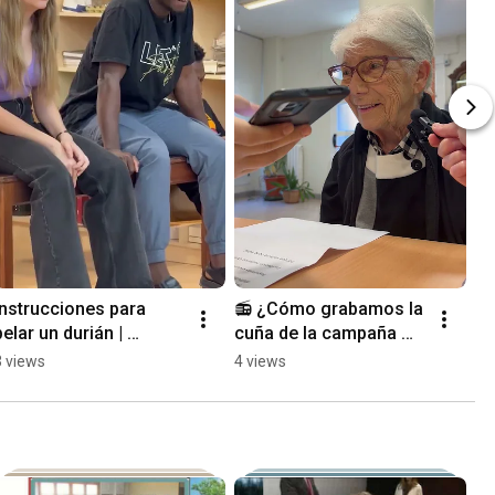
Instrucciones para 
📻 ¿Cómo grabamos la 
pelar un durián | 
cuña de la campaña 
Fundación Federico 
2026? | Vivir no tiene 
3 views
4 views
Ozanam
edad