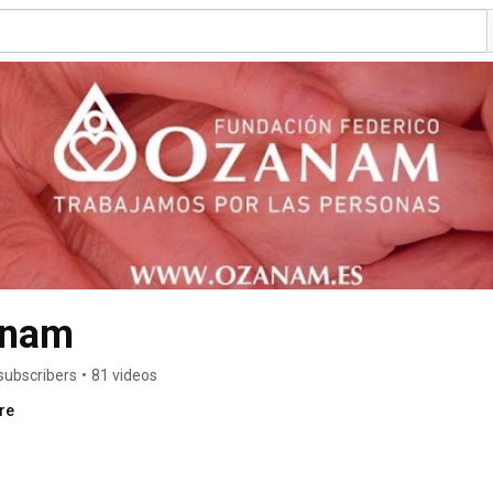
anam
subscribers
•
81 videos
re