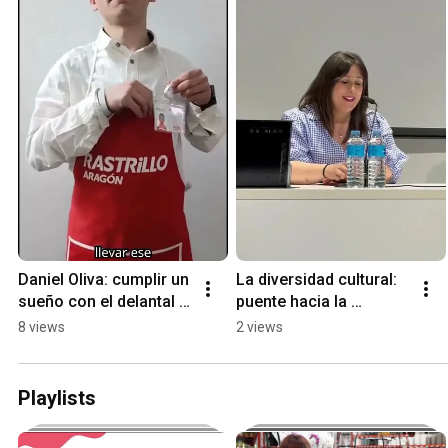
Daniel Oliva: cumplir un 
La diversidad cultural: 
sueño con el delantal 
puente hacia la 
del Rastrillo Aragón
tolerancia, el respeto y 
8 views
2 views
la inclusión | Fundación 
Ozanam
Playlists