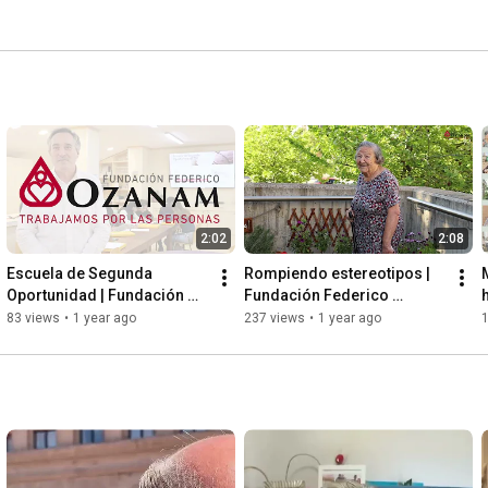
2:02
2:08
Escuela de Segunda 
Rompiendo estereotipos | 
Oportunidad | Fundación 
Fundación Federico 
Federico Ozanam
Ozanam
83 views
•
1 year ago
237 views
•
1 year ago