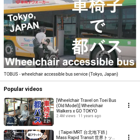
TOBUS - wheelchair accessible bus service (Tokyo, Japan)
Popular videos
[Wheelchair Travel on Toei Bus
(Old Model)] Wheelchair
Walkers x GO TOKYO
2.4M views
11 years ago
2:21
［Taipei MRT 台北地下鉄］
Mass Rapid Transit 世界トップ