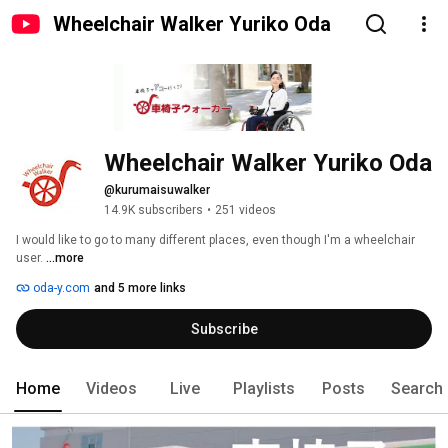
Wheelchair Walker Yuriko Oda
Wheelchair Walker Yuriko Oda
@kurumaisuwalker
14.9K subscribers
•
251 videos
I would like to go to many different places, even though I'm a wheelchair 
user. 
...more
oda-y.com
and 5 more links
Subscribe
Home
Videos
Live
Playlists
Posts
Search