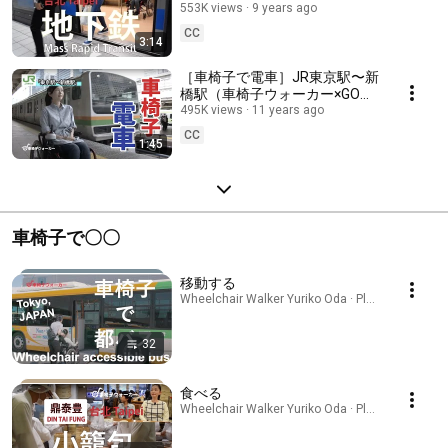
クラスのバリアフリー地下鉄
553K views
9 years ago
Taipei, Taiwan
CC
3:14
［車椅子で電車］JR東京駅〜新
橋駅（車椅子ウォーカー×GO
TOKYO）
495K views
11 years ago
CC
1:45
車椅子で〇〇
移動する
Wheelchair Walker Yuriko Oda · Playlist
32
食べる
Wheelchair Walker Yuriko Oda · Playlist