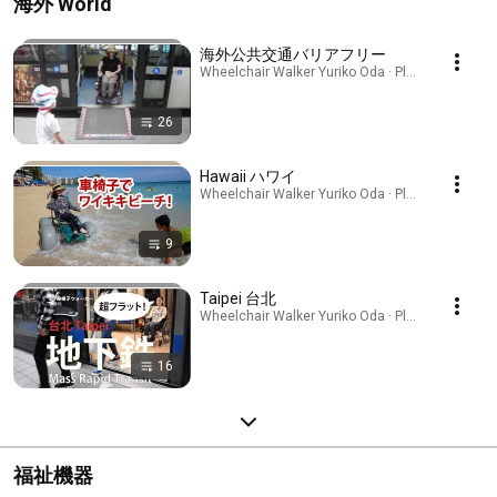
海外 World
海外公共交通バリアフリー
Wheelchair Walker Yuriko Oda · Playlist
26
Hawaii ハワイ
Wheelchair Walker Yuriko Oda · Playlist
9
Taipei 台北
Wheelchair Walker Yuriko Oda · Playlist
16
福祉機器