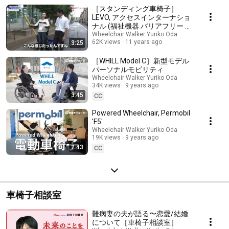
［スタンディング車椅子］
LEVO, アクセスインターナショ
ナル (福祉機器 バリアフリー 障
害者 車いす)
Wheelchair Walker Yuriko Oda
62K views
11 years ago
3:25
［WHILL Model C］新型モデル
パーソナルモビリティ
Wheelchair Walker Yuriko Oda
34K views
9 years ago
3:45
CC
Powered Wheelchair, Permobil
'F5'
Wheelchair Walker Yuriko Oda
19K views
9 years ago
2:43
CC
車椅子相談室
難病妻の夫が語る〜恋愛/結婚
について［車椅子相談室］