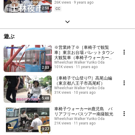
26K views
9 years ago
2:58
CC
遊ぶ
※営業終了※［車椅子で観覧
車］東京お台場 パレットタウン
大観覧車（車椅子ウォーカー
×GO TOKYO）
Wheelchair Walker Yuriko Oda
101K views
11 years ago
2:03
［車椅子で山登り!?］高尾山編
（東京都八王子市高尾町）
Wheelchair Walker Yuriko Oda
31K views
10 years ago
5:48
車椅子ウォーカーin鹿児島 バ
リアフリーバスツアー南薩観光
Wheelchair Walker Yuriko Oda
21K views
11 years ago
3:27