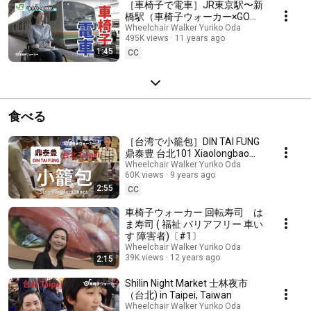
［車椅子で電車］JR東京駅〜新
橋駅（車椅子ウォーカー×GO
TOKYO）
Wheelchair Walker Yuriko Oda
495K views
11 years ago
1:45
CC
食べる
［台湾で小籠包］DIN TAI FUNG
鼎泰豊 台北101 Xiaolongbao
Taipei, Taiwan Taipei101
Wheelchair Walker Yuriko Oda
60K views
9 years ago
2:55
CC
車椅子ウォーカー 回転寿司 は
ま寿司 ( 福祉 バリアフリー 車い
す 障害者)〔#1〕
Wheelchair Walker Yuriko Oda
39K views
12 years ago
2:15
Shilin Night Market 士林夜市
（台北) in Taipei, Taiwan
Wheelchair Walker Yuriko Oda