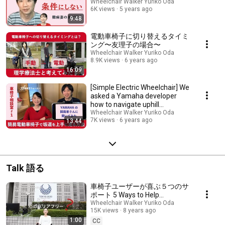
Wheelchair Walker Yuriko Oda
6K views
5 years ago
9:48
電動車椅子に切り替えるタイミ
ング〜友理子の場合〜
Wheelchair Walker Yuriko Oda
8.9K views
6 years ago
16:09
[Simple Electric Wheelchair] We
asked a Yamaha developer
how to navigate uphill
effectively [Whee...
Wheelchair Walker Yuriko Oda
7K views
6 years ago
13:44
Talk 語る
車椅子ユーザーが喜ぶ５つのサ
ポート 5 Ways to Help
Wheelchair Users 東京都
Wheelchair Walker Yuriko Oda
15K views
8 years ago
『「心のバリアフリー」動画コ
1:00
ンテスト』
CC