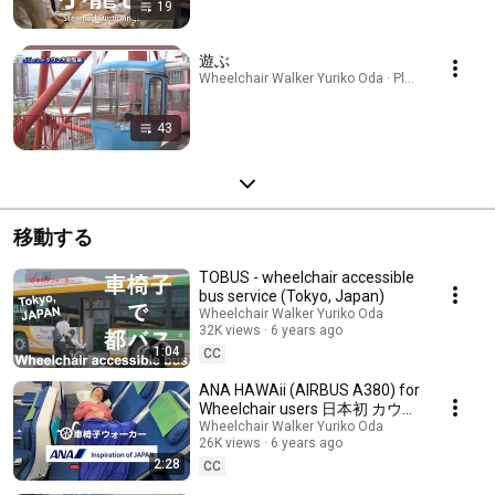
19
遊ぶ
Wheelchair Walker Yuriko Oda · Playlist
43
移動する
TOBUS - wheelchair accessible
bus service (Tokyo, Japan)
Wheelchair Walker Yuriko Oda
32K views
6 years ago
1:04
CC
ANA HAWAii (AIRBUS A380) for
Wheelchair users 日本初 カウチ
シート 機内の車いす対応をご紹
Wheelchair Walker Yuriko Oda
26K views
6 years ago
介
2:28
CC