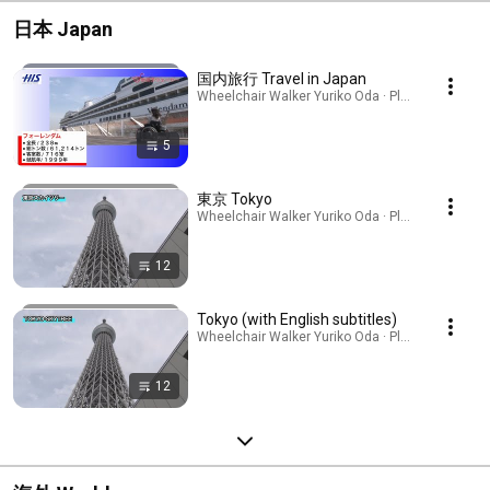
日本 Japan
国内旅行 Travel in Japan
Wheelchair Walker Yuriko Oda · Playlist
5
東京 Tokyo
Wheelchair Walker Yuriko Oda · Playlist
12
Tokyo (with English subtitles)
Wheelchair Walker Yuriko Oda · Playlist
12