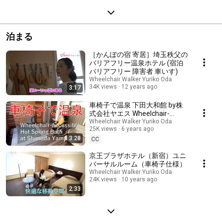
泊まる
［かんぽの宿 寄居］埼玉秩父の
バリアフリー温泉ホテル (宿泊
バリアフリー 障害者 車いす)
Wheelchair Walker Yuriko Oda
34K views
12 years ago
3:17
車椅子で温泉 下田大和館 by株
式会社ヤエス Wheelchair-
accessible Hot Spring Bath at
Wheelchair Walker Yuriko Oda
25K views
6 years ago
Shimoda Yamatokan by Yaesu
3:28
Inc.
CC
京王プラザホテル（新宿）ユニ
バーサルルーム（車椅子仕様）
Wheelchair Walker Yuriko Oda
24K views
10 years ago
2:33