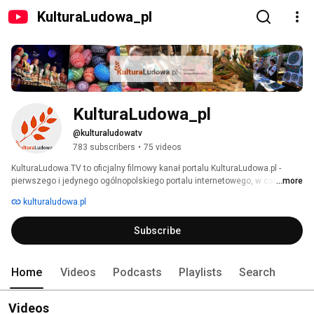
KulturaLudowa_pl
KulturaLudowa_pl
@kulturaludowatv
783 subscribers
•
75 videos
KulturaLudowa.TV to oficjalny filmowy kanał portalu KulturaLudowa.pl - 
pierwszego i jedynego ogólnopolskiego portalu internetowego, w całości 
...more
poświęconego tradycyjnej kulturze ludowej, a także jej przemianom i 
kulturaludowa.pl
zjawiskom we współczesnym świecie. 
Subscribe
Home
Videos
Podcasts
Playlists
Search
Videos