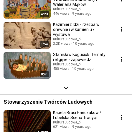
Waleriana Mąków
KulturaLudowa_pl
446 views
9 years ago
4:23
Kazimierz Idzi - rzeźba w
drewnie i w kamieniu /
wystawa
KulturaLudowa_pl
2.2K views
10 years ago
1:54
Stanisław Koguciuk. Tematy
religijne - zapowiedź
KulturaLudowa_pl
455 views
10 years ago
0:41
Stowarzyszenie Twórców Ludowych
Kapela Braci Pańczaków /
Lubelska Scena Tradycji
KulturaLudowa_pl
621 views
9 years ago