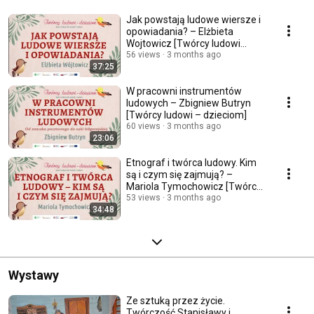
Jak powstają ludowe wiersze i
opowiadania? – Elżbieta
Wojtowicz [Twórcy ludowi
dzieciom]
56 views
3 months ago
37:25
W pracowni instrumentów
ludowych – Zbigniew Butryn
[Twórcy ludowi – dzieciom]
60 views
3 months ago
23:06
Etnograf i twórca ludowy. Kim
są i czym się zajmują? –
Mariola Tymochowicz [Twórcy
ludowi dzieciom]
53 views
3 months ago
34:48
Wystawy
Ze sztuką przez życie.
Twórczość Stanisławy i