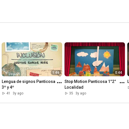
1:46
0:44
Lengua de signos Panticosa 
Stop Motion Panticosa 1°2° 
3º y 4º
Localidad
41
3y ago
35
3y ago