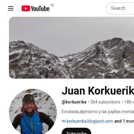
ES
Juan Korkueri
@korkuerika
•
364 subscribers
•
186 
Escalada,alpinismo y las pajillas ment
Aragón ;-) 
korkuerika.blogspot.com
and 1 mor
Subscribe