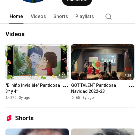
Home
Videos
Shorts
Playlists
Videos
5:23
12:35
"El niño invisible" Panticosa 
GOT TALENT Panticosa 
3º y 4º
Navidad 2022-23
270
3y ago
65
3y ago
Shorts