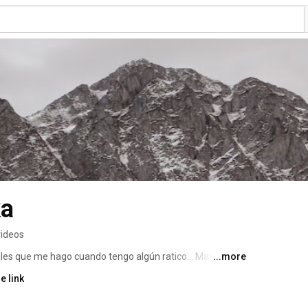
ka
videos
ales que me hago cuando tengo algún ratico... Made in 
...more
e link