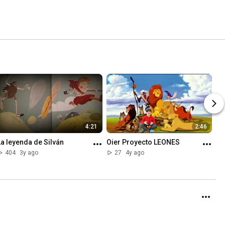
4:21
2:46
La leyenda de Silván
Oier Proyecto LEONES
404
3y ago
27
4y ago