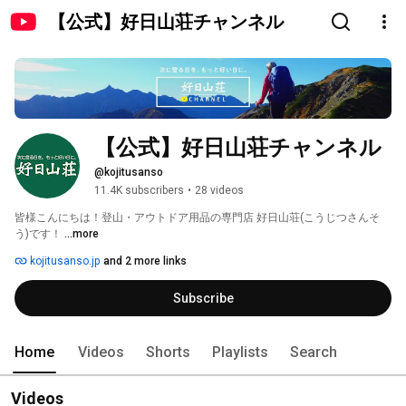
【公式】好日山荘チャンネル
【公式】好日山荘チャンネル
@kojitusanso
11.4K subscribers
•
28 videos
皆様こんにちは！登山・アウトドア用品の専門店 好日山荘(こうじつさんそ
う)です！ 
...more
kojitusanso.jp
and 2 more links
Subscribe
Home
Videos
Shorts
Playlists
Search
Videos