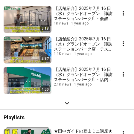
【店舗紹介】2025年7 月 16 日
（水）グランドオープン！諏訪
ステーションパーク店・低酸素
室/高酸素室編
1K views
1 year ago
3:18
【店舗紹介】2025年7 月 16 日
（水）グランドオープン！諏訪
ステーションパーク店・テスト
トレイル編
1.1K views
1 year ago
4:17
【店舗紹介】2025年7 月 16 日
（水）グランドオープン！諏訪
ステーションパーク店・店内紹
介編
2.1K views
1 year ago
4:50
Playlists
★田中ガイドの登山ミニ講座★