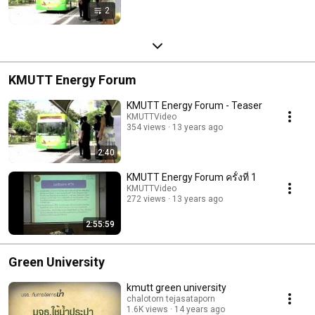
2
KMUTT Energy Forum
KMUTT Energy Forum - Teaser
KMUTTVideo
354 views
13 years ago
2:40
KMUTT Energy Forum ครั้งที่ 1
KMUTTVideo
272 views
13 years ago
2:55:59
Green University
kmutt green university
chalotorn tejasataporn
1.6K views
14 years ago