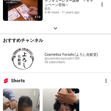
サンキューレター講座 ～キャ
ンペーン告知～
菊星
4.4K views
11 years ago
3:10
おすすめチャンネル
Cosmetics Yoroshi (よろし化粧堂)
@cosmeticsyoroshi1289
58 subscribers
Shorts