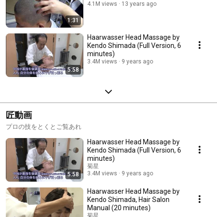
4.1M views
13 years ago
1:31
Haarwasser Head Massage by
Kendo Shimada (Full Version, 6
minutes)
3.4M views
9 years ago
5:58
匠動画
プロの技をとくとご覧あれ
Haarwasser Head Massage by
Kendo Shimada (Full Version, 6
minutes)
菊星
3.4M views
9 years ago
5:58
Haarwasser Head Massage by
Kendo Shimada, Hair Salon
Manual (20 minutes)
菊星