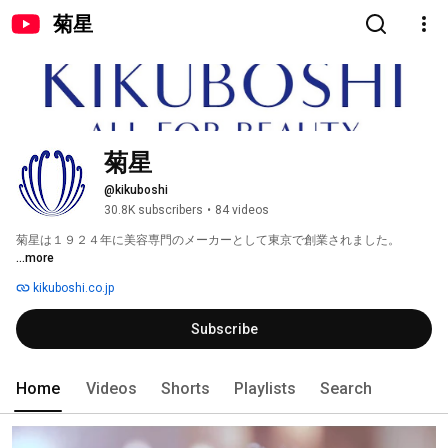
菊星
菊星
@kikuboshi
30.8K subscribers
•
84 videos
菊星は１９２４年に美容専門のメーカーとして東京で創業されました。 
...more
kikuboshi.co.jp
Subscribe
Home
Videos
Shorts
Playlists
Search