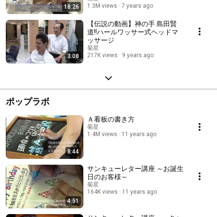
1.3M views
7 years ago
18:26
【伝説の動画】神の手 島田賢
道!!ハールワッサー式ヘッドマ
ッサージ
菊星
217K views
9 years ago
3:08
ポップラボ
Ａ看板の書き方
菊星
1.4M views
11 years ago
8:44
サンキューレター講座 ～お誕生
日のお客様～
菊星
164K views
11 years ago
4:51