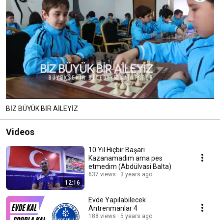
BİZ BÜYÜK BİR AİLEYİZ
Videos
10 Yıl Hiçbir Başarı
Kazanamadım ama pes
etmedim (Abdülvasi Balta)
637 views
3 years ago
12:16
Evde Yapılabilecek
Antrenmanlar 4
188 views
5 years ago