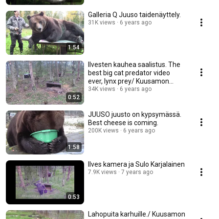
Galleria Q Juuso taidenäyttely.
31K views
6 years ago
1:54
Ilvesten kauhea saalistus. The
best big cat predator video
ever, lynx prey/ Kuusamon
Suurpetokeskus
34K views
6 years ago
0:52
JUUSO juusto on kypsymässä.
Best cheese is coming.
200K views
6 years ago
1:58
Ilves kamera ja Sulo Karjalainen
7.9K views
7 years ago
0:53
Lahopuita karhuille./ Kuusamon