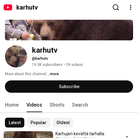
karhutv
karhutv
@karhutv
19.3K subscribers
•
59 videos
More about this channel
...more
Subscribe
Home
Videos
Shorts
Search
Latest
Popular
Oldest
Karhujen kevättä tarhalla.