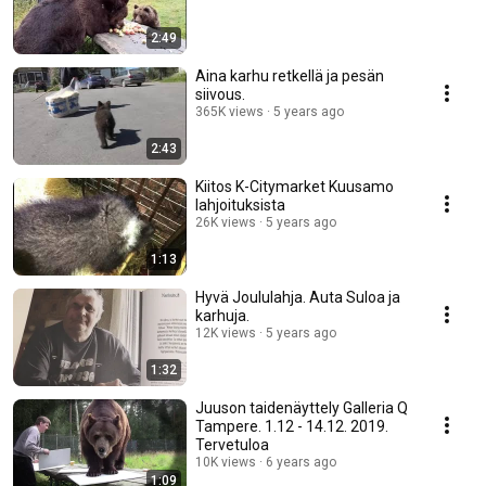
2:49
Aina karhu retkellä ja pesän
siivous.
365K views
5 years ago
2:43
Kiitos K-Citymarket Kuusamo
lahjoituksista
26K views
5 years ago
1:13
Hyvä Joululahja. Auta Suloa ja
karhuja.
12K views
5 years ago
1:32
Juuson taidenäyttely Galleria Q
Tampere. 1.12 - 14.12. 2019.
Tervetuloa
10K views
6 years ago
1:09