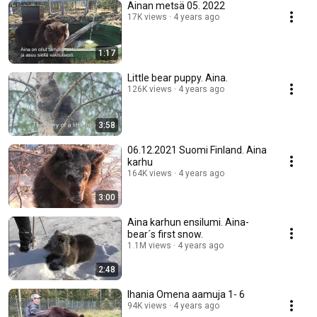
Ainan metsä 05. 2022
17K views
4 years ago
1:17
Little bear puppy. Aina.
126K views
4 years ago
3:58
06.12.2021 Suomi Finland. Aina
karhu
164K views
4 years ago
3:00
Aina karhun ensilumi. Aina-
bear´s first snow.
1.1M views
4 years ago
2:48
Ihania Omena aamuja 1- 6
94K views
4 years ago