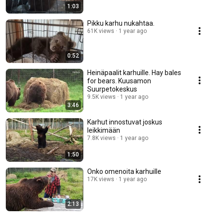
1:03
Pikku karhu nukahtaa.
61K views
1 year ago
0:52
Heinäpaalit karhuille. Hay bales
for bears. Kuusamon
Suurpetokeskus
9.5K views
1 year ago
3:46
Karhut innostuvat joskus
leikkimään
7.8K views
1 year ago
1:50
Onko omenoita karhuille
17K views
1 year ago
2:13