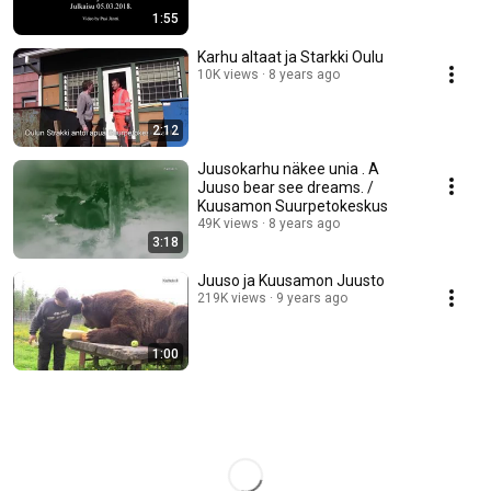
1:55
Karhu altaat ja Starkki Oulu
10K views
8 years ago
2:12
Juusokarhu näkee unia . A
Juuso bear see dreams. /
Kuusamon Suurpetokeskus
49K views
8 years ago
3:18
Juuso ja Kuusamon Juusto
219K views
9 years ago
1:00