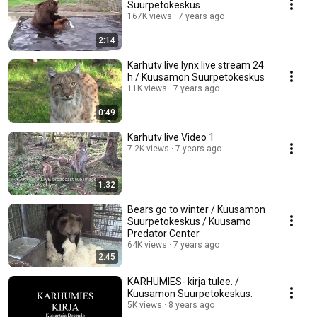
Suurpetokeskus.
167K views
7 years ago
2:14
Karhutv live lynx live stream 24
h / Kuusamon Suurpetokeskus
11K views
7 years ago
0:49
Karhutv live Video 1
7.2K views
7 years ago
1:32
Bears go to winter / Kuusamon
Suurpetokeskus / Kuusamo
Predator Center
64K views
7 years ago
2:45
KARHUMIES- kirja tulee. /
Kuusamon Suurpetokeskus.
5K views
8 years ago