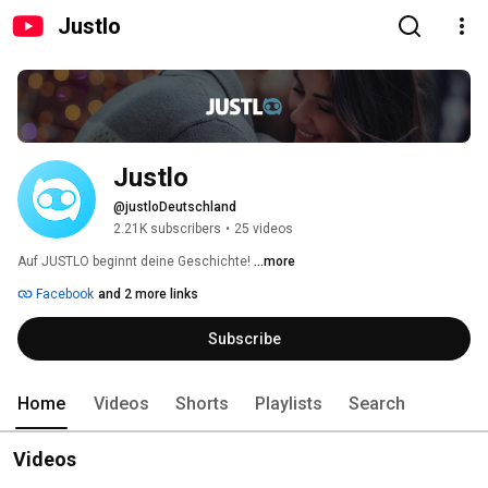
Justlo
Justlo
@justloDeutschland
2.21K subscribers
•
25 videos
Auf JUSTLO beginnt deine Geschichte! 
...more
Facebook
and 2 more links
Subscribe
Home
Videos
Shorts
Playlists
Search
Videos