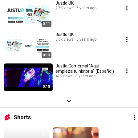
Justlo UK
2.5K views
6 years ago
0:11
Justlo UK
5.6K views
6 years ago
0:13
Justlo Comercial "Aquí
empieza tu historia" (Español)
47K views
8 years ago
0:18
Shorts