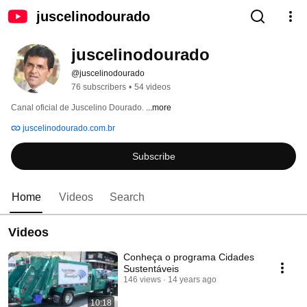
juscelinodourado
juscelinodourado
@juscelinodourado
76 subscribers
•
54 videos
Canal oficial de Juscelino Dourado. 
...more
juscelinodourado.com.br
Subscribe
Home
Videos
Search
Videos
Conheça o programa Cidades
Sustentáveis
146 views
14 years ago
10:18