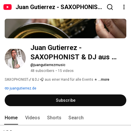
Juan Gutierrez - SAXOPHONIST
& DJ aus einer Hand!
Juan Gutierrez - 
SAXOPHONIST & DJ aus 
einer Hand!
@juangutierrezmusic
48 subscribers
•
15 videos
SAXOPHONIST🎷& DJ 🎧 aus einer Hand für alle Events ★ 
...more
juangutierrez.de
Subscribe
Home
Videos
Shorts
Search