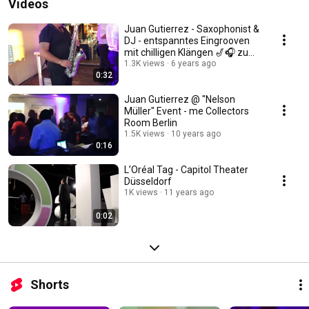
Videos
Juan Gutierrez - Saxophonist &
DJ - entspanntes Eingrooven
mit chilligen Klängen 🎷🎧 zum
Sektempfang🥂
1.3K views
6 years ago
0:32
Juan Gutierrez @ "Nelson
Müller" Event - me Collectors
Room Berlin
1.5K views
10 years ago
0:16
L’Oréal Tag - Capitol Theater
Düsseldorf
1K views
11 years ago
0:02
Shorts