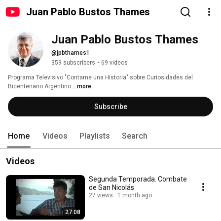
Juan Pablo Bustos Thames
Juan Pablo Bustos Thames
@jpbthames1
359 subscribers
•
69 videos
Programa Televisivo "Contame una Historia" sobre Curiosidades del 
Bicentenario Argentino 
...more
Subscribe
Home
Videos
Playlists
Search
Videos
Segunda Temporada. Combate
de San Nicolás
27 views
1 month ago
27:08