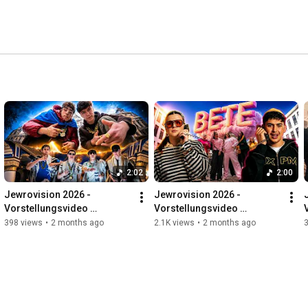
2:02
2:00
Jewrovision 2026 - 
Jewrovision 2026 - 
Vorstellungsvideo 
Vorstellungsvideo 
Chaverim Leipzig
Neschama München
398 views
•
2 months ago
2.1K views
•
2 months ago