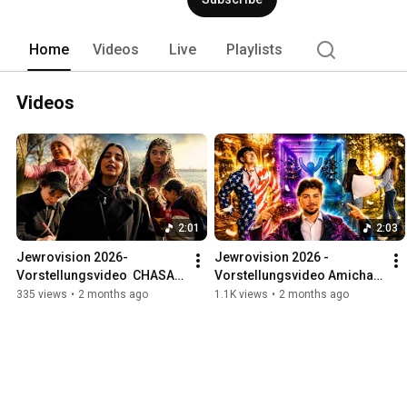
Home
Videos
Live
Playlists
Videos
2:01
2:03
Jewrovision 2026- 
Jewrovision 2026 - 
Vorstellungsvideo  CHASAK 
Vorstellungsvideo Amichai 
Hamburg & ATID Bremen
Frankfurt
335 views
•
2 months ago
1.1K views
•
2 months ago