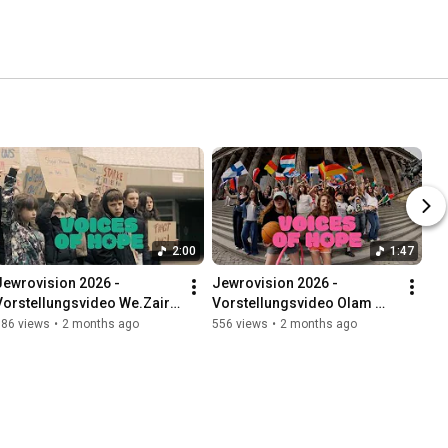
2:00
1:47
Jewrovision 2026 - 
Jewrovision 2026 - 
Vorstellungsvideo We.Zair 
Vorstellungsvideo Olam 
Westfalia
Berlin
386 views
•
2 months ago
556 views
•
2 months ago