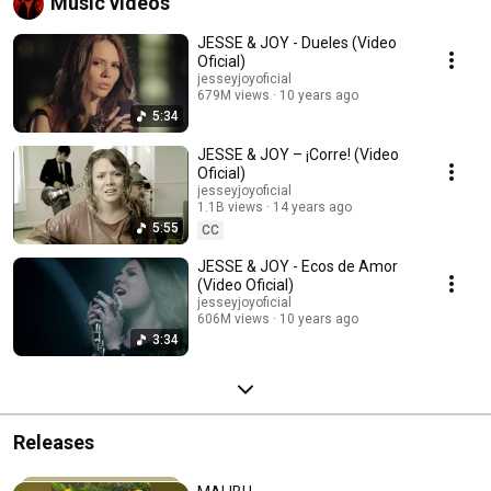
Music videos
JESSE & JOY - Dueles (Video
Oficial)
jesseyjoyoficial
679M views
10 years ago
5:34
JESSE & JOY – ¡Corre! (Video
Oficial)
jesseyjoyoficial
1.1B views
14 years ago
5:55
CC
JESSE & JOY - Ecos de Amor
(Video Oficial)
jesseyjoyoficial
606M views
10 years ago
3:34
Releases