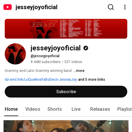
jesseyjoyoficial
jesseyjoyoficial
@jesseyjoyoficial
8.44M subscribers
•
327 videos
Grammy and Latin Grammy winning band. 
...more
wml.link/LoQueNosFaltoDecir-JesseyJoy
and 5 more links
Subscribe
Home
Videos
Shorts
Live
Releases
Playlis