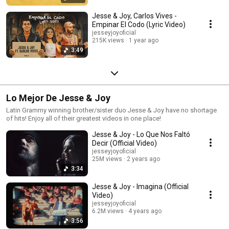
Jesse & Joy, Carlos Vives -
Empinar El Codo (Lyric Video)
jesseyjoyoficial
215K views
1 year ago
3:49
Lo Mejor De Jesse & Joy
Latin Grammy winning brother/sister duo Jesse & Joy have no shortage
of hits! Enjoy all of their greatest videos in one place!
Jesse & Joy - Lo Que Nos Faltó
Decir (Official Video)
jesseyjoyoficial
25M views
2 years ago
3:34
Jesse & Joy - Imagina (Official
Video)
jesseyjoyoficial
6.2M views
4 years ago
3:56