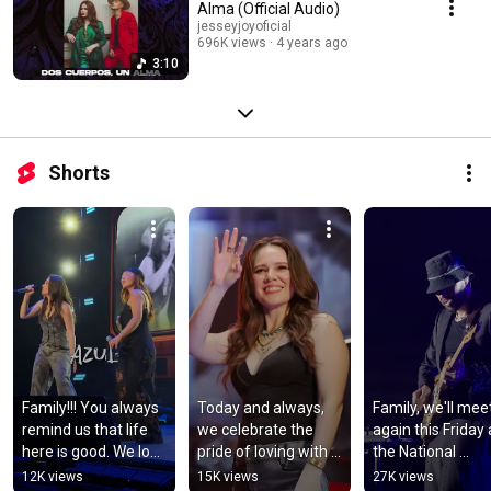
Alma (Official Audio)
jesseyjoyoficial
696K views
4 years ago
3:10
Shorts
Family!!! You always 
Today and always, 
Family, we'll meet
remind us that life 
we celebrate the 
again this Friday a
here is good. We love 
pride of loving with 
the National 
you!! 🌴✨
an open heart and 
Auditorium!!! 🎤
12K views
15K views
27K views