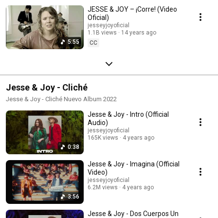
JESSE & JOY – ¡Corre! (Video
Oficial)
jesseyjoyoficial
1.1B views
14 years ago
5:55
CC
Jesse & Joy - Cliché
Jesse & Joy - Cliché Nuevo Album 2022
Jesse & Joy - Intro (Official
Audio)
jesseyjoyoficial
165K views
4 years ago
0:38
Jesse & Joy - Imagina (Official
Video)
jesseyjoyoficial
6.2M views
4 years ago
3:56
Jesse & Joy - Dos Cuerpos Un