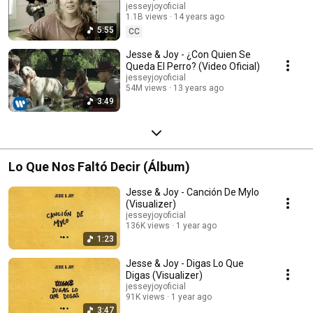
jesseyjoyoficial
1.1B views
14 years ago
5:55
CC
Jesse & Joy - ¿Con Quien Se
Queda El Perro? (Video Oficial)
jesseyjoyoficial
54M views
13 years ago
3:49
Lo Que Nos Faltó Decir (Álbum)
Jesse & Joy - Canción De Mylo
(Visualizer)
jesseyjoyoficial
136K views
1 year ago
1:23
Jesse & Joy - Digas Lo Que
Digas (Visualizer)
jesseyjoyoficial
91K views
1 year ago
3:47