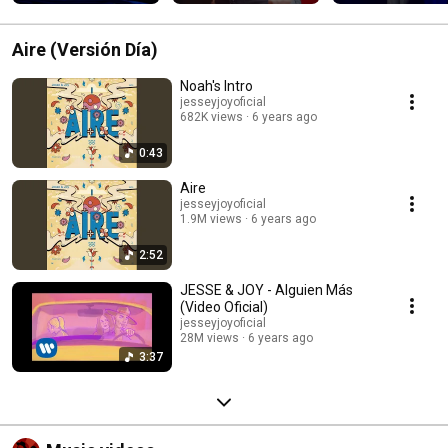
without fear. 🏳️‍🌈 💛 
#H...
Aire (Versión Día)
Noah's Intro
jesseyjoyoficial
682K views
6 years ago
0:43
Aire
jesseyjoyoficial
1.9M views
6 years ago
2:52
JESSE & JOY - Alguien Más
(Video Oficial)
jesseyjoyoficial
28M views
6 years ago
3:37