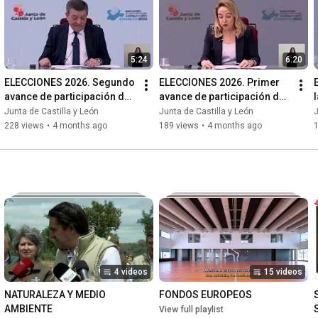
5:24
6:20
ELECCIONES 2026. Segundo 
ELECCIONES 2026. Primer 
avance de participación de 
avance de participación de 
las 14:00h
las 11:30 horas
Junta de Castilla y León
Junta de Castilla y León
J
228 views
•
4 months ago
189 views
•
4 months ago
4 videos
15 videos
NATURALEZA Y MEDIO 
FONDOS EUROPEOS
AMBIENTE
View full playlist