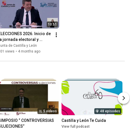
10:51
ELECCIONES 2026. Inicio de 
la jornada electoral y 
constitución de mesas
unta de Castilla y León
101 views
•
4 months ago
5 videos
48 episodes
SIMPOSIO “ CONTROVERSIAS 
Castilla y León Te Cuida
SUJECIONES”
View full podcast