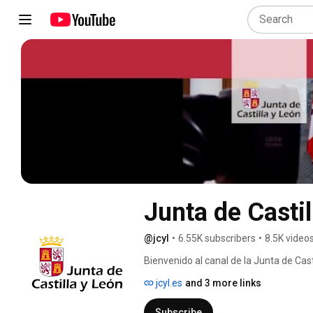
Junta de Castil
@jcyl
•
6.55K subscribers
•
8.5K video
Bienvenido al canal de la Junta de Cast
novedades informativas relativas a la
jcyl.es
and 3 more links
día. Esta iniciativa se enmarca dentro 
participación ciudadana iniciado por la
Subscribe