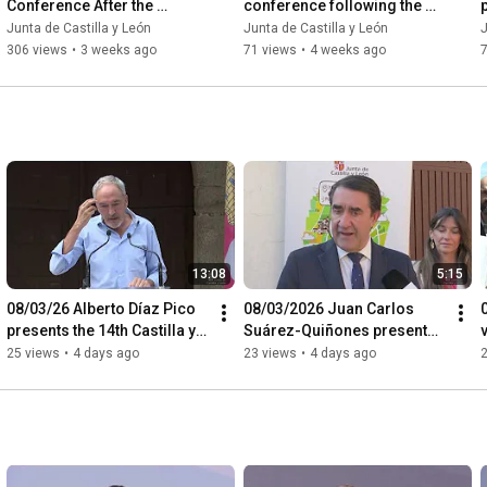
Conference After the 
conference following the 
Governing Council Meeting
Governing Council meeting
Junta de Castilla y León
Junta de Castilla y León
J
306 views
•
3 weeks ago
71 views
•
4 weeks ago
13:08
5:15
08/03/26 Alberto Díaz Pico 
08/03/2026 Juan Carlos 
presents the 14th Castilla y 
Suárez-Quiñones presents 
León International Circus 
the Rural Commerce 
25 views
•
4 days ago
23 views
•
4 days ago
Festival
Voucher