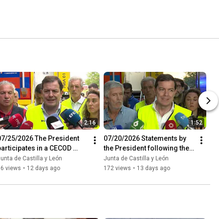
2:16
1:52
07/25/2026 The President 
07/20/2026 Statements by 
participates in a CECOD 
the President following the 
meeting in Burgohondo
CECOP meeting regarding 
unta de Castilla y León
Junta de Castilla y León
the Burgohondo fire
86 views
•
12 days ago
172 views
•
13 days ago