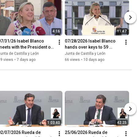
4:16
11:47
07/31/26 Isabel Blanco 
07/28/2026 Isabel Blanco 
meets with the President of 
hands over keys to 59 
the Ávila Provincial Council 
collaborative youth rental 
unta de Castilla y León
Junta de Castilla y León
and mayors affect...
homes
19 views
•
7 days ago
66 views
•
10 days ago
1:03:40
42:25
02/07/2026 Rueda de 
25/06/2026 Rueda de 