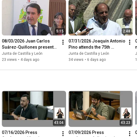
5:15
2:48
08/03/2026 Juan Carlos 
07/31/2026 Joaquín Antonio 
Suárez-Quiñones presents 
Pino attends the 75th 
the Rural Commerce 
Anniversary of the first 
Junta de Castilla y León
Junta de Castilla y León
J
Voucher
water release at Barrio...
23 views
•
4 days ago
34 views
•
6 days ago
43:04
43:23
07/16/2026 Press 
07/09/2026 Press 