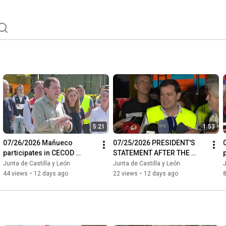
5:21
1:53
07/26/2026 Mañueco 
07/25/2026 PRESIDENT'S 
participates in CECOD 
STATEMENT AFTER THE 
regarding the Burgohondo 
CECOD MEETING
Junta de Castilla y León
Junta de Castilla y León
J
fire chaired by Pedro 
44 views
•
12 days ago
22 views
•
12 days ago
Sánchez