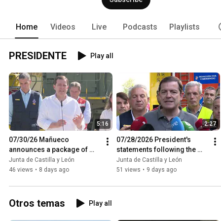
Home
Videos
Live
Podcasts
Playlists
PRESIDENTE
Play all
5:16
2:27
07/30/26 Mañueco 
07/28/2026 President's 
announces a package of 
statements following the 
measures for the recovery 
CECOD meeting regarding 
Junta de Castilla y León
Junta de Castilla y León
of fire-affected areas
the Burgohondo wildfire
46 views
•
8 days ago
51 views
•
9 days ago
Otros temas
Play all