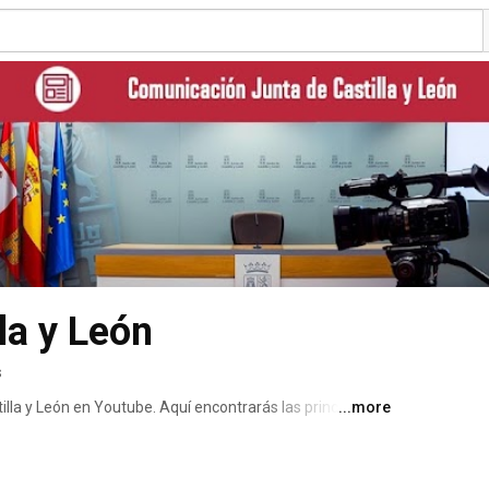
la y León
s
illa y León en Youtube. Aquí encontrarás las principales 
...more
s acciones que el Gobierno autonómico desarrolla cada 
de las actuaciones de Gobierno Abierto, el modelo de 
 Junta de Castilla y León 