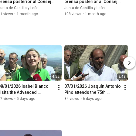
prensa posterior al Consejo 
prensa posterior al Consejo 
de Gobierno
de Gobierno
unta de Castilla y León
Junta de Castilla y León
71 views
•
1 month ago
108 views
•
1 month ago
4:55
2:48
08/01/2026 Isabel Blanco 
07/31/2026 Joaquín Antonio 
visits the Advanced 
Pino attends the 75th 
Command Post (PMA) 
Anniversary of the first 
27 views
•
5 days ago
34 views
•
6 days ago
located in Villafranca del 
water release at Barrio...
Bierzo