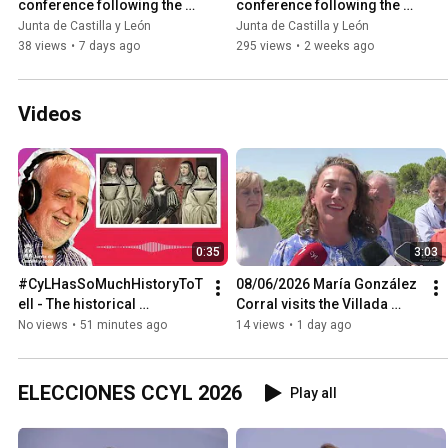
conference following the 
conference following the 
Governing Council meeting
Governing Council meeting
Junta de Castilla y León
Junta de Castilla y León
38 views
•
7 days ago
295 views
•
2 weeks ago
Videos
0:35
3:03
#CyLHasSoMuchHistoryToT
08/06/2026 María González 
ell - The historical 
Corral visits the Villada 
significance of María de 
Wastewater Treatment Plant 
No views
•
51 minutes ago
14 views
•
1 day ago
Molina
(EDAR)
ELECCIONES CCYL 2026
Play all