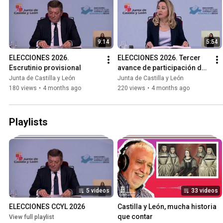
9:14
5:54
ELECCIONES 2026. 
ELECCIONES 2026. Tercer 
Escrutinio provisional
avance de participación de 
las 18:00h
Junta de Castilla y León
Junta de Castilla y León
180 views
•
4 months ago
220 views
•
4 months ago
Playlists
5 videos
33 videos
ELECCIONES CCYL 2026
Castilla y León, mucha historia 
que contar
View full playlist