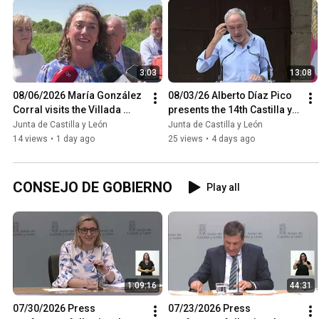
3:03
13:08
08/06/2026 María González 
08/03/26 Alberto Díaz Pico 
Corral visits the Villada 
presents the 14th Castilla y 
Wastewater Treatment Plant 
León International Circus 
Junta de Castilla y León
Junta de Castilla y León
(EDAR)
Festival
14 views
•
1 day ago
25 views
•
4 days ago
CONSEJO DE GOBIERNO
Play all
1:09:16
44:31
07/30/2026 Press 
07/23/2026 Press 