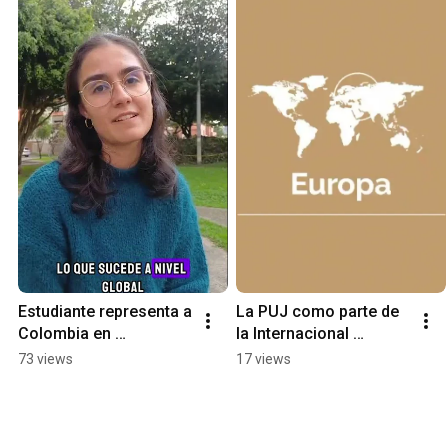
Estudiante representa a 
La PUJ como parte de 
Colombia en 
la Internacional 
conferencia 
Association of Jesuits 
73 views
17 views
internacional de 
Universities
Naciones Unidas en 
Nueva York