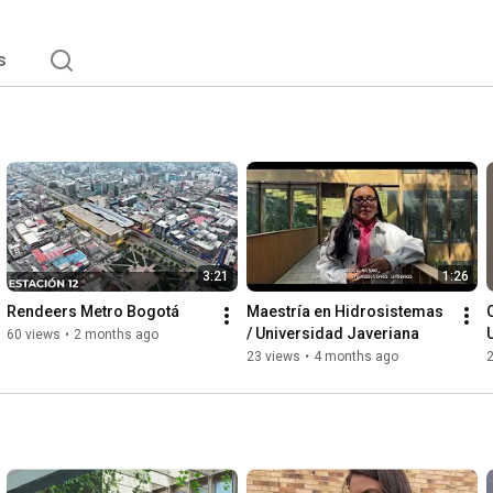
s
3:21
1:26
Rendeers Metro Bogotá
Maestría en Hidrosistemas 
/ Universidad Javeriana
60 views
•
2 months ago
23 views
•
4 months ago