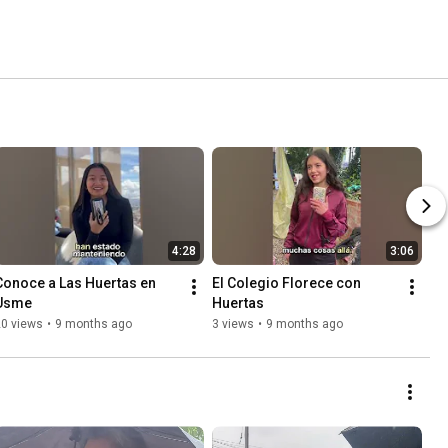
4:28
3:06
Conoce a Las Huertas en 
El Colegio Florece con 
Usme
Huertas
20 views
•
9 months ago
3 views
•
9 months ago