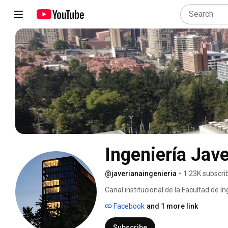
Ingeniería Jav
@javerianaingenieria
•
1.23K subscri
Canal institucional de la Facultad de In
Bogotá. 
Facebook
and 1 more link
Subscribe