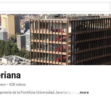
eriana
bers
•
428 videos
geniería de la Pontificia Universidad Javeriana, sede 
...more