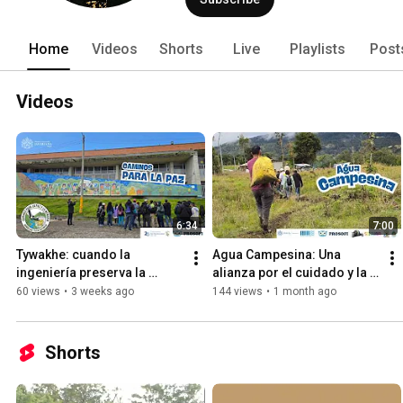
Home
Videos
Shorts
Live
Playlists
Post
Videos
6:34
7:00
Tywakhe: cuando la 
Agua Campesina: Una 
ingeniería preserva la 
alianza por el cuidado y la 
memoria | Muros que tejen 
gestión del agua en la ZRC 
60 views
•
3 weeks ago
144 views
•
1 month ago
historias
de Venecia, Cundinamarca
Shorts