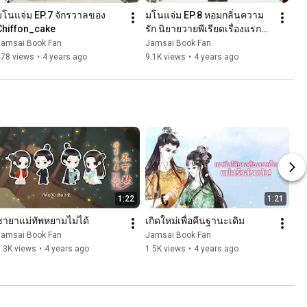
มโนแจ่ม EP.7 จักรวาลของ 
มโนแจ่ม EP.8 หอมกลิ่นความ
Chiffon_cake
รัก นิยายวายพีเรียดเรื่องแรกที่
กำลังจะเป็นซีรี่ส์!
Jamsai Book Fan
Jamsai Book Fan
178 views
•
4 years ago
9.1K views
•
4 years ago
1:22
1:21
ชายาแม่ทัพหยามไม่ได้
เกิดใหม่เพื่อคืนฐานะเดิม
Jamsai Book Fan
Jamsai Book Fan
.3K views
•
4 years ago
1.5K views
•
4 years ago