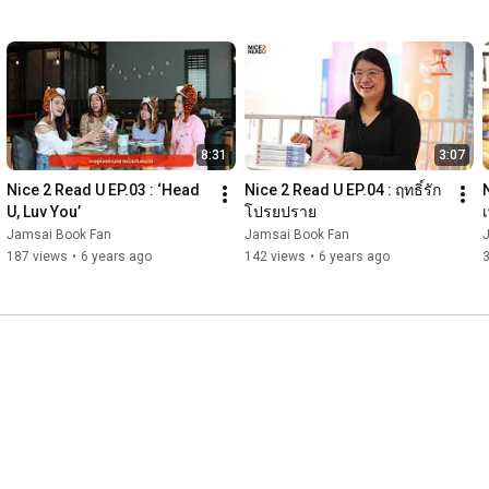
8:31
3:07
Nice 2 Read U EP.03 : ‘Head 
Nice 2 Read U EP.04 : ฤทธิ์รัก
U, Luv You’
โปรยปราย
Jamsai Book Fan
Jamsai Book Fan
187 views
•
6 years ago
142 views
•
6 years ago