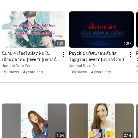
1:31
1:07
นิยาย 4 เรื่องใหม่สุดฟินใน
Psychic ปริศนาลับ สัมผัส
เดือนตุลาคม  | everY (เอเวอร์
วิญญาณ | everY (เอเวอร์วาย)
วาย)
Jamsai Book Fan
Jamsai Book Fan
191 views
•
4 years ago
1.6K views
•
4 years ago
1:54
2:14