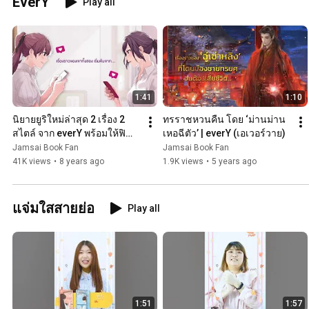
EverY
Play all
1:41
1:10
นิยายยูริใหม่ล่าสุด 2 เรื่อง 2 
ทรราชหวนคืน โดย ‘ม่านม่าน
สไตล์ จาก everY พร้อมให้ฟิ
เหอฉีตัว’ | everY (เอเวอร์วาย)
นกันแล้ว | everY (เอเวอร์วาย)
Jamsai Book Fan
Jamsai Book Fan
41K views
•
8 years ago
1.9K views
•
5 years ago
แจ่มใสสายย่อ
Play all
1:51
1:57