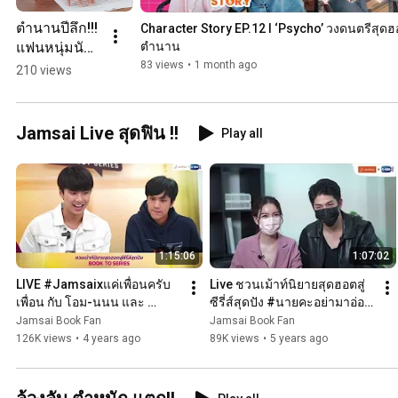
ตำนานปีลึก!!! 
Character Story EP.12 I ‘Psycho’ วงดนตรีสุด
แฟนหนุ่มนัก
ตำนาน
ดนตรี วง 
83 views
•
1 month ago
210 views
Psycho
Jamsai Live สุดฟิน !!
Play all
1:15:06
1:07:02
LIVE #Jamsaixแค่เพื่อนครับ
Live ชวนเม้าท์นิยายสุดฮอตสู่
เพื่อน กับ โอม-นนน และ 
ซีรี่ส์สุดปัง #นายคะอย่ามาอ่อย 
afterday
กับ ลุค-มุก [16/05/21]
Jamsai Book Fan
Jamsai Book Fan
126K views
•
4 years ago
89K views
•
5 years ago