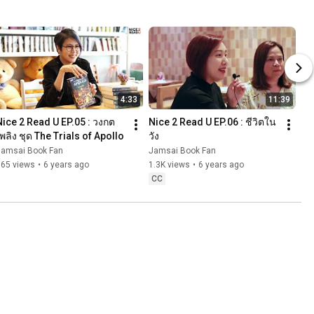
4:33
11:39
Nice 2 Read U EP.05 : วงกต
Nice 2 Read U EP.06 : ชีวิตใน
เพลิง ชุด The Trials of Apollo
วัง
Jamsai Book Fan
Jamsai Book Fan
365 views
•
6 years ago
1.3K views
•
6 years ago
CC