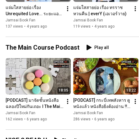
แจ่มใสสายย่อ เรื่อง 
แจ่มใสสายย่อ เรื่อง ทรราช
Unrequited Love... ระยะแอบ
หวนคืน | everY (เอเวอร์วาย)
รัก  | With Love
Jamsai Book Fan
Jamsai Book Fan
137 views
•
4 years ago
119 views
•
4 years ago
The Main Course Podcast
Play all
18:05
13:22
[PODCAST] มาจัดชั้นหนังสือ
[PODCAST] กระบี่เทพสังหาร ดู
ฉลองปีใหม่กันเถอะ l The Main 
หนังแล้ว หนังสือยิ่งต้องอ่าน !! l 
Course EP.28
The Main Course EP.27
Jamsai Book Fan
Jamsai Book Fan
162 views
•
6 years ago
286 views
•
6 years ago