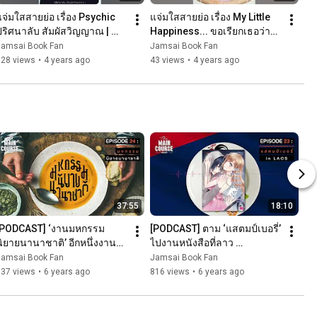
แจ่มใสสายย่อ เรื่อง Psychic 
แจ่มใสสายย่อ เรื่อง My Little 
ปริศนาลับ สัมผัสวิญญาณ | 
Happiness... ขอเรียกเธอว่า
everY (เอเวอร์วาย)
ความสุข
Jamsai Book Fan
Jamsai Book Fan
128 views
•
4 years ago
43 views
•
4 years ago
37:55
18:10
[PODCAST] ‘งานมหกรรม
[PODCAST] ตาม ‘แสตมป์เบอรี่’ 
นิยายนานาชาติ’ อีกหนึ่งงานที่
ไปงานหนังสือที่ลาว 
ักอ่านต้องไป !! l The Main 
#VientianeBookFair l The 
Jamsai Book Fan
Jamsai Book Fan
Course EP.24
Main Course EP.23
137 views
•
6 years ago
816 views
•
6 years ago