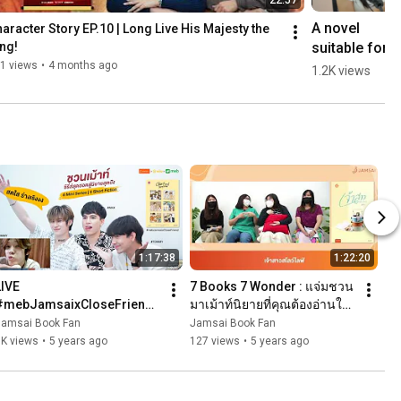
22:57
A novel 
aracter Story EP.10 | Long Live His Majesty the 
suitable for 
ng!
readers who 
1 views
•
4 months ago
1.2K views
are into 
'mommy-
type' 
relationships
.
1:17:38
1:22:20
IVE 
7 Books 7 Wonder : แจ่มชวน
#mebJamsaixCloseFriend 
มาเม้าท์นิยายที่คุณต้องอ่านใน
with 4 guys: Jimmy-Tommy, 
ครึ่งปี 2021
Jamsai Book Fan
Jamsai Book Fan
Max-Nat from Close Friend 
3K views
•
5 years ago
127 views
•
5 years ago
[05/23/21]