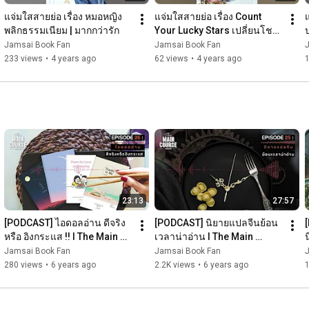
แจ่มใสสายย่อ เรื่อง หมอหญิง
แจ่มใสสายย่อ เรื่อง Count 
พลิกธรรมเนียม | มากกว่ารัก
Your Lucky Stars เปลี่ยนโชต
ร้ายในกลายเป็นรัก | With Love
Jamsai Book Fan
Jamsai Book Fan
233 views
•
4 years ago
62 views
•
4 years ago
23:13
27:57
[PODCAST] ไอดอลอ่าน ดีจริง 
[PODCAST] นิยายแปลจีนย้อน
หรือ อิงกระแส !! l The Main 
เวลาน่าอ่าน l The Main 
Course EP.26
Course EP.25
น
Jamsai Book Fan
Jamsai Book Fan
280 views
•
6 years ago
2.2K views
•
6 years ago