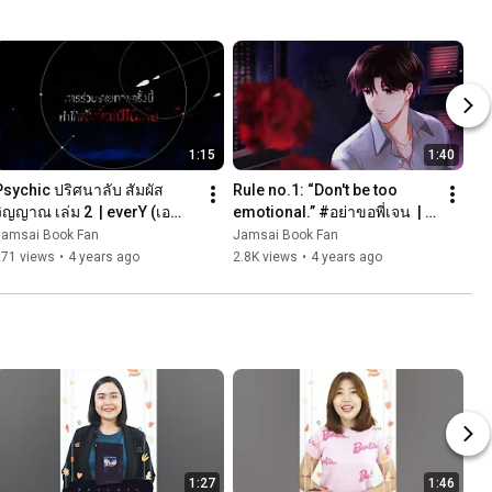
1:15
1:40
Psychic ปริศนาลับ สัมผัส
Rule no.1: “Don't be too 
วิญญาณ เล่ม 2  | everY (เอ
emotional.” #อย่าขอพี่เจน  | 
เวอร์วาย)
everY (เอเวอร์วาย)
Jamsai Book Fan
Jamsai Book Fan
271 views
•
4 years ago
2.8K views
•
4 years ago
1:27
1:46