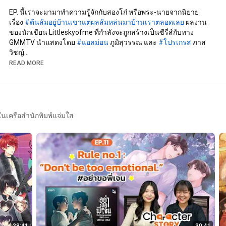
EP. นี้เราจะมามาทำความรู้จักกับสองโก๋ หรือพระ-นายจากนิยาย
เรื่อง 
#ต้นส้มอยู่บ้านเขาแต่ผลส้มหล่นมาบ้านเราตลอดเลย
 ผลงาน
ของนักเขียน Littleskyofme ที่กำลังจะถูกสร้างเป็นซีรี่ส์กับทาง 
GMMTV นำแสดงโดย 
#แอลม่อน
 ภูมิสุวรรณ และ 
#โปรเกรส
 ภาส
วิชญ์

READ MORE
📍พิกัดช้อปนิยาย

เว็บแจ่มใส : shorturl.asia/KwYE9

Shopee : shope.ee/7AGBbRurwR

Lazada : s.lazada.co.th/s.CJQFs

TikTok : tiktok.com/@jamsaistory

ในเครือสำนักพิมพ์แจ่มใส
Jamclub : 
http://lin.ee/jcWgZRN
ร้านหนังสือชั้นนำทั่วประเทศ

📍 พิกัด E-Book ดาวน์โหลดได้ที่ meb

เล่ม 1 : shorturl.asia/qt4v6

เล่ม 2 : shorturl.asia/Ws6D2

และที่ช่องทางอื่นๆ Naiin App / Pinto E-book by Fictionlog / SE-ED 
/ Hytexts / ARN

🧡 ติดตามความสนุกของรายการ Character Story

ได้ที่ Youtube : Jamsai Book Fan และ Facebook : Jamsai
