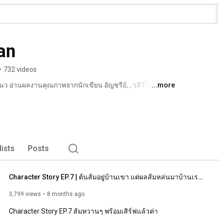
an
•
732 videos
 อ่านผลงานคุณภาพจากนักเขียน อัญชรีย์, , วลีวิไล, 
...more
 เจ้าหญิงผู้เลอโฉม, แสตมป์เบอรี่, เจ้าปลาน้อย, 
n, may112  และอีกมากมาย 
lists
Posts
Character Story EP.7 | ต้นส้มอยู่บ้านเขา แต่ผลส้มหล่นมาบ้านเราตลอดเลย
3,799 views
8 months ago
Character Story EP.7 ส้มหวานๆ พร้อมเสิร์ฟแล้วค่า 
