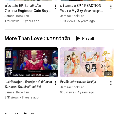
มโนแจ่ม EP. 2 สุดฟินใน
มโนแแจ่ม EP.4 REACTION 
จักรวาล Engineer Cute Boy 
You're My Sky #เพราะจุด
ของ JittiRain
หมายคือท้องฟ้า
Jamsai Book Fan
Jamsai Book Fan
1.2K views
•
5 years ago
1.5K views
•
5 years ago
More Than Love : มากกว่ารัก
Play all
1:00
1:09
‘แม่ทัพอยู่บน ข้าอยู่ล่าง’ #นิยาย
อี๋เหนียงห้าขององค์หญิง
ดีงามจนต้องทำเป็นซีรี่ส์
Jamsai Book Fan
Jamsai Book Fan
950 views
•
4 years ago
84K views
•
8 years ago