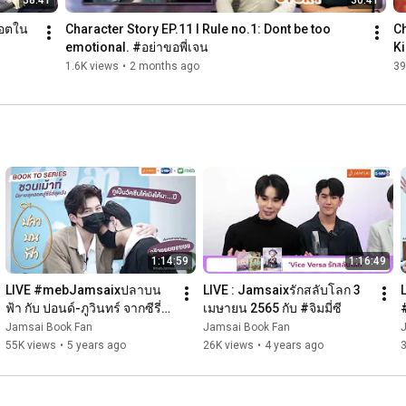
38:41
30:41
ฮอตใน
Character Story EP.11 I Rule no.1: Dont be too 
Ch
#CharacterStory
#นิยายวาย
emotional. #อย่าขอพี่เจน
Ki
1.6K views
•
2 months ago
39
1:14:59
1:16:49
LIVE #mebJamsaixปลาบน
LIVE : Jamsaixรักสลับโลก 3 
L
ฟ้า กับ ปอนด์-ภูวินทร์ จากซีรี่ส์ 
เมษายน 2565 กับ #จิมมี่ซี
ปลาบนฟ้า [22/05/21]
Jamsai Book Fan
Jamsai Book Fan
55K views
•
5 years ago
26K views
•
4 years ago