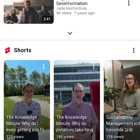
Geoinformation
Jade Hochschule
9K views
7 years ago
2:41
Shorts
The Knowledge 
The Knowledge 
Sustainability 
Minute: Why do I 
Minute: Why do 
Management in 6
keep getting ads for 
potatoes take longer 
Seconds 🤝🏼
things I just talked 
to cook in the 
320 views
180 views
178 views