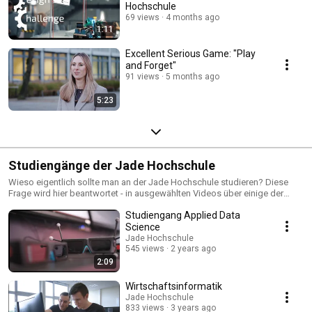
Hochschule
69 views
4 months ago
1:11
Excellent Serious Game: "Play
and Forget"
91 views
5 months ago
5:23
Studiengänge der Jade Hochschule
Wieso eigentlich sollte man an der Jade Hochschule studieren? Diese
Frage wird hier beantwortet - in ausgewählten Videos über einige der
Studiengänge, die an den drei Studienorten Wilhelmshaven, Oldenburg
Studiengang Applied Data
und Elsfleth gewählt werden können. Eine Übersicht über alle Studienorte
findet sich hier: https://www.jade-hs.de/apps/studiengang/index.php
Science
Jade Hochschule
545 views
2 years ago
2:09
Wirtschaftsinformatik
Jade Hochschule
833 views
3 years ago