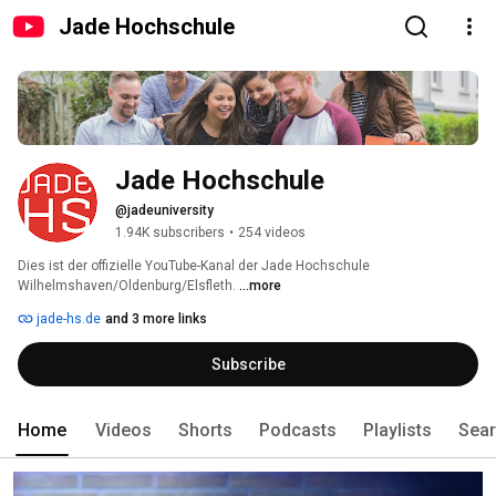
Jade Hochschule
Jade Hochschule
@jadeuniversity
1.94K subscribers
•
254 videos
Dies ist der offizielle YouTube-Kanal der Jade Hochschule 
Wilhelmshaven/Oldenburg/Elsfleth. 
...more
jade-hs.de
and 3 more links
Subscribe
Home
Videos
Shorts
Podcasts
Playlists
Sea