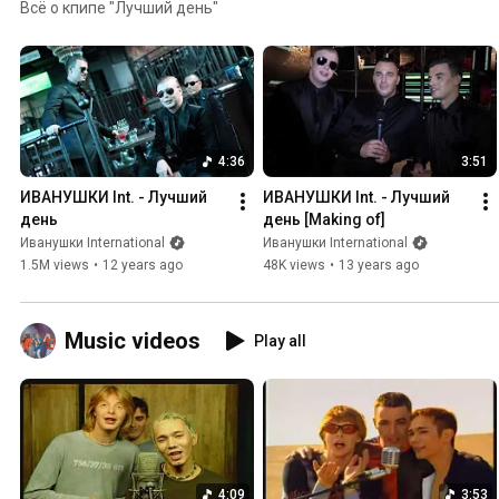
Всё о кпипе "Лучший день"
4:36
3:51
ИВАНУШКИ Int. - Лучший 
ИВАНУШКИ Int. - Лучший 
день
день [Making of]
Иванушки International
Иванушки International
1.5M views
•
12 years ago
48K views
•
13 years ago
Music videos
Play all
4:09
3:53