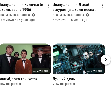
Иванушки Int. - Колечко (в 
Иванушки Int. - Давай 
школе, весна 1996)
закурим (в школе, весна 
1996)
ванушки International
Иванушки International
3.8M views
•
15 years ago
42K views
•
15 years ago
2 videos
3 videos
Танцуй, пока танцуется
Лучший день
iew full playlist
View full playlist