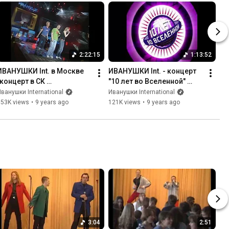
2:22:15
1:13:52
ИВАНУШКИ Int. в Москве 
ИВАНУШКИ Int. - концерт 
(концерт в СК 
"10 лет во Вселенной" 
Олимпийский, 22/03/2001)
[10/11/2005]
ванушки International
Иванушки International
553K views
•
9 years ago
121K views
•
9 years ago
3:04
2:51