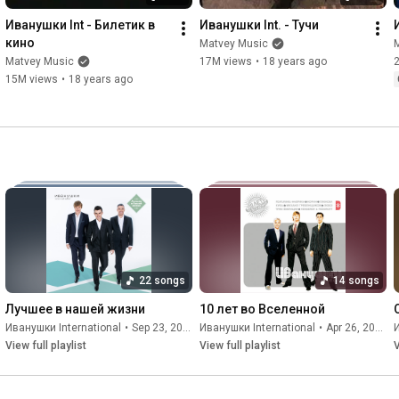
Иванушки Int - Билетик в 
Иванушки Int. - Тучи
кино
Matvey Music
Matvey Music
17M views
•
18 years ago
15M views
•
18 years ago
22 songs
14 songs
Лучшее в нашей жизни
10 лет во Вселенной
Иванушки International
•
Sep 23, 2025
Иванушки International
•
Apr 26, 2026
И
View full playlist
View full playlist
V