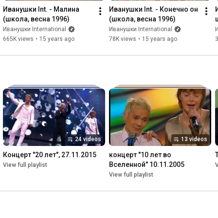
Иванушки Int. - Малина 
Иванушки Int. - Конечно он 
(школа, весна 1996)
(школа, весна 1996)
Иванушки International
Иванушки International
И
665K views
•
15 years ago
78K views
•
15 years ago
24 videos
13 videos
Концерт "20 лет", 27.11.2015
концерт "10 лет во 
Вселенной" 10.11.2005
View full playlist
V
View full playlist