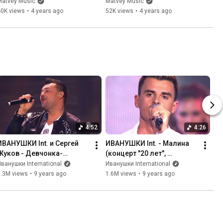
тополиных лет")
(концерт "25 тополиных 
Matvey Music
Matvey Music
лет")
40K views
•
4 years ago
52K views
•
4 years ago
4:52
4:26
ИВАНУШКИ Int. и Сергей 
ИВАНУШКИ Int. - Малина 
Жуков - Девчонка-
(концерт "20 лет", 
девчоночка (концерт "20 
27.11.2015)
ванушки International
Иванушки International
лет", 27.11.2015)
3.3M views
•
9 years ago
1.6M views
•
9 years ago