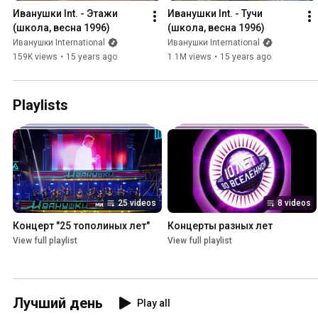
Иванушки Int. - Этажи 
Иванушки Int. - Тучи 
(школа, весна 1996)
(школа, весна 1996)
Иванушки International
Иванушки International
159K views
•
15 years ago
1.1M views
•
15 years ago
Playlists
25 videos
8 videos
Концерт "25 тополиных лет"
Концерты разных лет
View full playlist
View full playlist
Лучший день
Play all