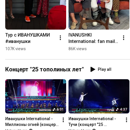
Тур с ИВАНУШКАМИ 
IVANUSHKI 
#иванушки
International: fan mail 
#ivanushki
107K views
86K views
Концерт "25 тополиных лет"
Play all
6:01
4:37
Иванушки International - 
Иванушки International - 
Миллионы огней (концерт 
Тучи (концерт "25 