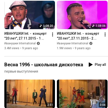
1:08:20
1:08:06
ИВАНУШКИ Int. -  концерт 
ИВАНУШКИ Int. -  концерт 
"20 лет", 27.11.2015 - 1 
"20 лет", 27.11.2015 - 2 
отделение
отделение
Иванушки International
Иванушки International
3.4M views
•
9 years ago
1.9M views
•
9 years ago
Весна 1996 - школьная дискотека
Play all
первые выступления
2:51
3:04