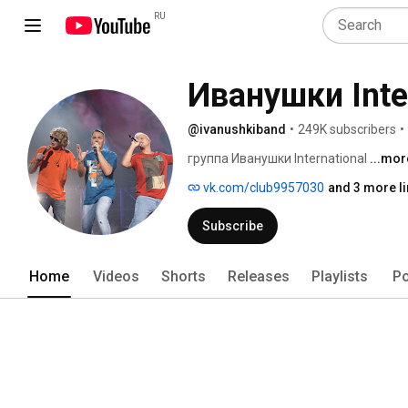
RU
Иванушки Inte
@ivanushkiband
•
249K subscribers
•
группа Иванушки International 
...mor
vk.com/club9957030
and 3 more l
Subscribe
Home
Videos
Shorts
Releases
Playlists
Po