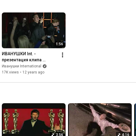
1:56
ИВАНУШКИ Int. - 
презентация клипа 
"Лучший день" 
Иванушки International
ivanushkiband
17K views
•
12 years ago
3:56
4:16