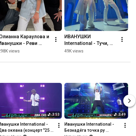
Юлианна Караулова и 
ИВАНУШКИ 
Иванушки - Реви 
International - Тучи, 
(snippet) #иванушки 
Реви, Тополиный пух 
298K views
49K views
#караулова
(на Премии RU.TV, 
22.05.24)
3:53
3:49
Иванушки International - 
Иванушки International - 
Два океана (концерт "25 
Безнадёга точка ру 