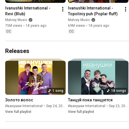
Ivanushki International - 
Ivanushki International - 
Revi (Blub)
Topoliniy puh (Poplar fluff)
Matvey Music
Matvey Music
75M views
•
18 years ago
69M views
•
18 years ago
CC
CC
Releases
1 song
18 songs
Золото волос
Танцуй пока танцуется
Иванушки International
•
Sep 24, 2025
Иванушки International
•
Sep 23, 2025
View full playlist
View full playlist