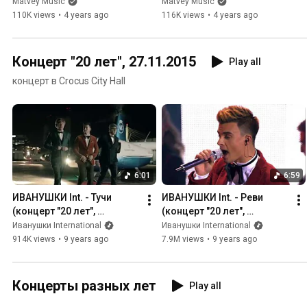
"25 тополиных лет")
тополиных лет")
Matvey Music
Matvey Music
110K views
•
4 years ago
116K views
•
4 years ago
Концерт "20 лет", 27.11.2015
Play all
концерт в Crocus City Hall
6:01
6:59
ИВАНУШКИ Int. - Тучи 
ИВАНУШКИ Int. - Реви 
(концерт "20 лет", 
(концерт "20 лет", 
27.11.2015)
27.11.2015)
Иванушки International
Иванушки International
914K views
•
9 years ago
7.9M views
•
9 years ago
Концерты разных лет
Play all