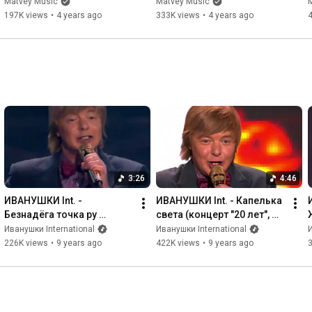
тополиных лет")
"25 тополиных лет")
Matvey Music
Matvey Music
197K views
•
4 years ago
333K views
•
4 years ago
3:26
4:46
ИВАНУШКИ Int. - 
ИВАНУШКИ Int. - Капелька 
Безнадёга точка ру 
света (концерт "20 лет", 
(концерт "20 лет", 
27.11.2015)
Иванушки International
Иванушки International
И
27.11.2015)
226K views
•
9 years ago
422K views
•
9 years ago