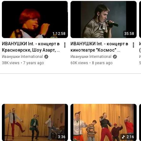
1:12:58
35:58
ИВАНУШКИ Int. - концерт в 
ИВАНУШКИ Int. - концерт в 
Красноярске, Шоу Азарт, 
кинотеатре "Космос" 
1997
(1997)
Иванушки International
Иванушки International
И
38K views
•
7 years ago
60K views
•
8 years ago
3:36
2:16