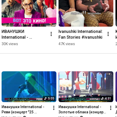
Кирилл Туриченко:

Инстаграм: 
https://instagram.com/kirillturichenko
Twitter: 
http://twitter.com/TurichenkoMusic
ИВАНУШКИ 
Ivanushki International: 
International - 
Fan Stories #ivanushki
саундтрек "Тур с 
30K views
47K views
Иванушками" 
#иванушки
5:05
4:31
Иванушки International - 
Иванушки International - 
Реви (концерт "25 
Золотые облака (концерт 