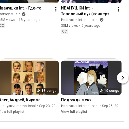
Иванушки Int. - Где-то
ИВАНУШКИ Int. - 
Тополиный пух (концерт 
Matvey Music
"20 лет", 27.11.2015)
28M views
•
18 years ago
Иванушки International
CC
38M views
•
9 years ago
CC
13 songs
10 songs
Олег, Андрей, Кирилл
Подожди меня...
ванушки International
•
Sep 23, 2025
Иванушки International
•
Sep 25, 2025
iew full playlist
View full playlist