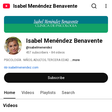
Isabel Menéndez Benavente
Isabel Menéndez Benavente
@isabelmenendez
457 subscribers
•
84 videos
PSICOLOGÍA:  NIÑOS; ADULTOS; TERCERA EDAD. 
...more
isabelmenendez.com
Subscribe
Home
Videos
Playlists
Search
Videos