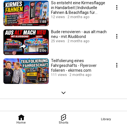
So entsteht eine Kirmesflagge
in Handarbeit | Individuelle
Fahnen & Beachflags für
Schausteller
12 views
2 months ago
1:48
Bude renovieren - aus alt mach
neu - mit Aludibond
25 views
2 months ago
2:06
Teilfolierung eines
Fahrgeschäfts - Flyerover
folieren - ekirmes.com
111 views
2 months ago
3:28
Library
Home
Shorts