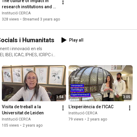
The culture of impact in 
research institutions and 
universities
Institució CERCA
328 views
•
Streamed 3 years ago
Socials i Humanitats
Play all
ent i innovació en els
, IBEI, ICAC, IPHES, ICRPC i
ió CERCA per dur a terme
cia i la
scobriu què proposen des de
ences and humanities centres
1:54
3:05
eiden University, collaborates
Visita de treball a la 
L’experiència de l’ICAC
eveals the best International
Universitat de Leiden
Institució CERCA
Institució CERCA
79 views
•
2 years ago
105 views
•
2 years ago