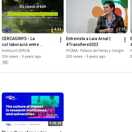
escobreix què et podem oferir
you need a particular
4:22
7:25
ons. Come and see what we can
CERCAGINYS - La 
Entrevista a Laia Arnal | 
E
col·laboració entre 
#Transfiere2023
l'Agència Catalana de 
Institució CERCA
FYCMA - Palacio de Ferias y Congresos de Málaga
F
l'Aigua i l'ICRA.
326 views
•
3 years ago
320 views
•
3 years ago
CC
4:08:28