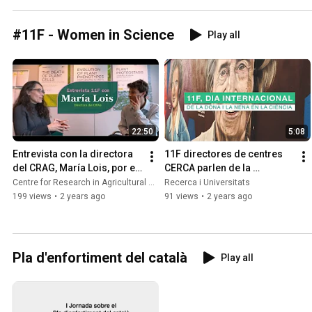
#11F - Women in Science
Play all
22:50
5:08
Entrevista con la directora 
11F directores de centres 
del CRAG, María Lois, por el 
CERCA parlen de la 
11F
importància d'assolir 
Centre for Research in Agricultural Genomics (CRAG)
Recerca i Universitats
l'equitat en els llocs 
199 views
•
2 years ago
91 views
•
2 years ago
directius
Pla d'enfortiment del català
Play all