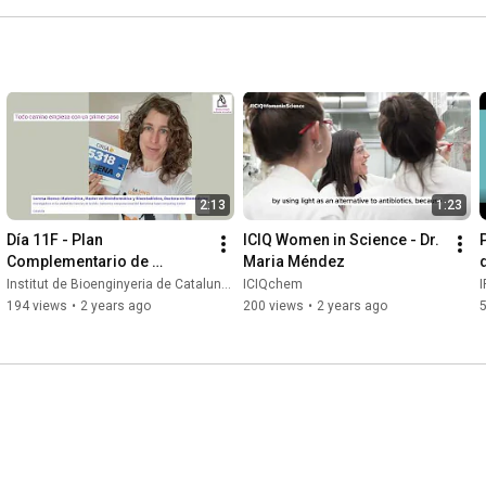
2:13
1:23
Día 11F - Plan 
ICIQ Women in Science - Dr. 
Complementario de 
Maria Méndez
d
Biotecnología Aplicada a la 
Institut de Bioenginyeria de Catalunya
ICIQchem
I
Salud
194 views
•
2 years ago
200 views
•
2 years ago