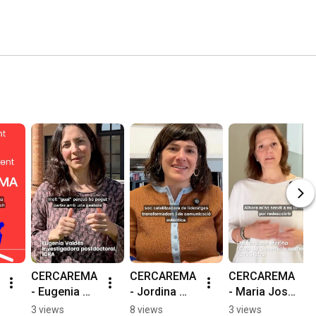
CERCAREMA 
CERCAREMA 
CERCAREMA 
- Eugenia 
- Jordina 
- Maria José 
Valdés
Arnau
Merino
3 views
8 views
3 views