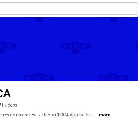
RCA
71 videos
tres de recerca del sistema CERCA distribuïts per tot el 
...more
dació, té com a objectiu fonamental garantir el 
de recerca català i treballar per llur projecció 