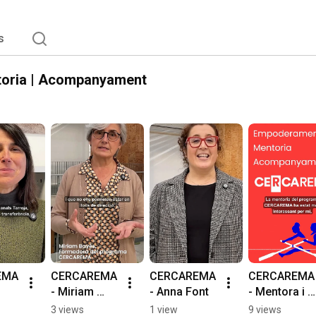
s
oria | Acompanyament
MA 
CERCAREMA 
CERCAREMA 
CERCAREMA 
- Miriam 
- Anna Font
- Mentora i 
s
Bayés
mentorada
3 views
1 view
9 views