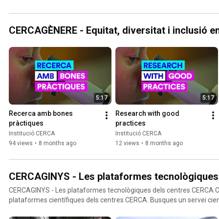
CERCAGÈNERE - Equitat, diversitat i inclusió en
5:17
5:17
Recerca amb bones 
Research with good 
pràctiques
practices
Institució CERCA
Institució CERCA
94 views
•
8 months ago
12 views
•
8 months ago
CERCAGINYS - Les plataformes tecnològiques
CERCAGINYS - Les plataformes tecnològiques dels centres CERCA CERCAGINYS acull les
plataformes científiques dels centres CERCA. Busques un servei científic per avançar en el
desenvolupament d’un producte? Necessites un servei altament espe