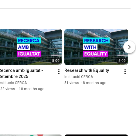
5:00
5:00
Recerca amb Igualtat - 
Research with Equality
Setembre 2025
Institució CERCA
nstitució CERCA
51 views
•
8 months ago
233 views
•
10 months ago