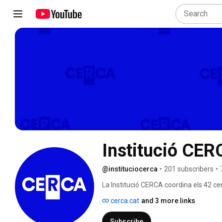
Institució CE
@instituciocerca
•
201 subscribers
•
La Institució CERCA coordina els 42 cen
territori català. Constituïda com a fun
cerca.cat
and 3 more links
desenvolupament del sistema de centres 
corporativa, institucional i científica. 
Subscribe