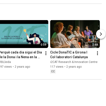
0:59
2:48
Perquè cada dia sigui el Dia 
Cicle DonaTIC a Girona I 
e la Dona i la Nena en la 
Col·laboratori Catalunya
Ciència
RBLleida
i2CAT Research & Innovation Centre
597 views
•
2 years ago
117 views
•
2 years ago
CC