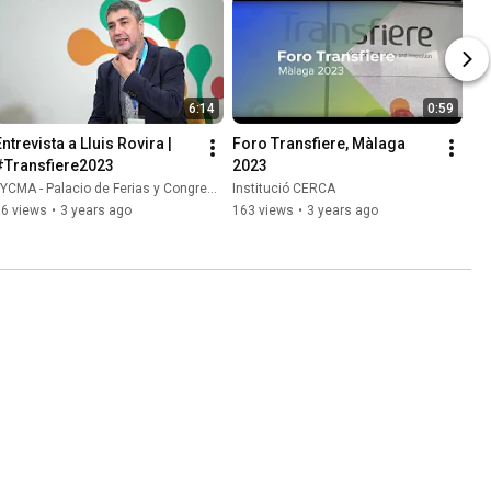
6:14
0:59
ntrevista a Lluis Rovira | 
Foro Transfiere, Màlaga 
#Transfiere2023
2023
YCMA - Palacio de Ferias y Congresos de Málaga
Institució CERCA
56 views
•
3 years ago
163 views
•
3 years ago