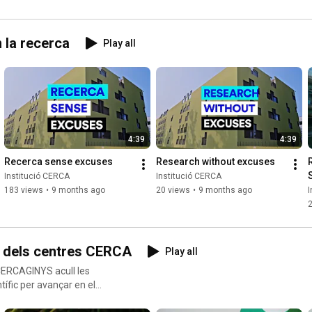
 la recerca
Play all
4:39
4:39
Recerca sense excuses
Research without excuses
Institució CERCA
Institució CERCA
183 views
•
9 months ago
20 views
•
9 months ago
I
 dels centres CERCA
Play all
cialitzat amb acreditació de