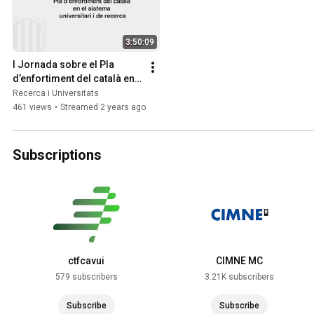
3:50:09
I Jornada sobre el Pla 
d’enfortiment del català en 
el sistema universitari i de 
Recerca i Universitats
recerca
461 views
•
Streamed 2 years ago
Subscriptions
ctfcavui
CIMNE MC
579 subscribers
3.21K subscribers
Subscribe
Subscribe