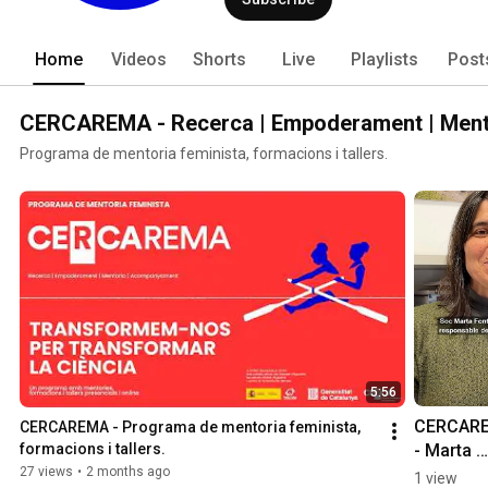
Home
Videos
Shorts
Live
Playlists
Post
CERCAREMA - Recerca | Empoderament | Ment
Programa de mentoria feminista, formacions i tallers.
5:56
CERCARE
CERCAREMA - Programa de mentoria feminista, 
- Marta 
formacions i tallers.
Fontanal
27 views
•
2 months ago
1 view