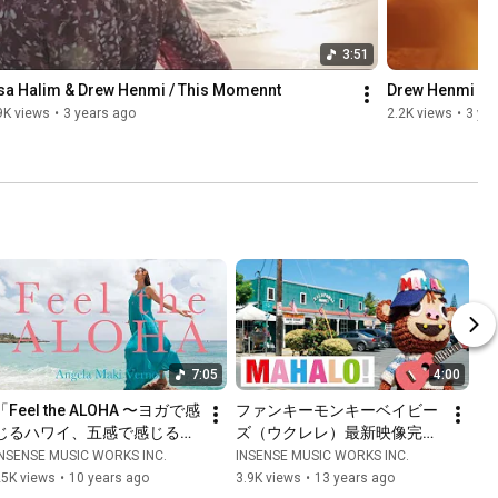
3:51
isa Halim & Drew Henmi / This Momennt
Drew Henmi & L
9K views
•
3 years ago
2.2K views
•
3 ye
7:05
4:00
「Feel the ALOHA 〜ヨガで感
ファンキーモンキーベイビー
じるハワイ、五感で感じるハ
ズ（ウクレレ）最新映像完全
ワイ〜」ダイジェスト版
版！
INSENSE MUSIC WORKS INC.
INSENSE MUSIC WORKS INC.
25K views
•
10 years ago
3.9K views
•
13 years ago