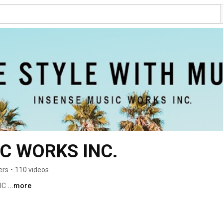
C WORKS INC.
ers
•
110 videos
IC 
...more