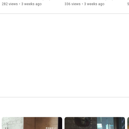
10. Fine On The Outside 「思い出のマーニー」より (
23:54
)

282 views
•
3 weeks ago
336 views
•
3 weeks ago
アレンジ：Lisako Oshima (大島理紗子)

バイオリン演奏：Lisako Oshima (大島理紗子)

ピアノ演奏：高倉圭吾

クラシック・ギター演奏：山下俊輔

ジャケットイラスト

背景：渡邊洋一

人物：山田伸一郎

■商品情報 

タイトル：バイオリン スタジオジブリ2 ~海の見える風景~

CD発売日：2026年1月28日(水)

定価：￥3,000（税抜価格：￥2,727） 

品番：IMWCD-1833

■シリーズ第一弾『バイオリンスタジオジブリ』

イラストメイキング動画→
https://www.youtube.com/watch?v=YC_ZE...
作品詳細→
https://www.insense.co.jp/label/violi...