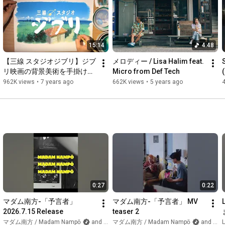
奏。ジブリ映画の海のシーン、海が舞台の映画で印象的に使わ
れた楽曲をメインにカバーしました。いつまでも聴いていたい
スタジオジブリ作品の名曲達を再現します。

15:14
4:48
ジャケットのアートワークは、スタジオジブリ作品の背景を手
がける画家、渡邊洋一とジブリ出身のアニメーター山田伸一郎
【三線 スタジオジブリ】ジブ
メロディー / Lisa Halim feat. 
による描き下ろしジャケット!

リ映画の背景美術を手掛ける
Micro from Def Tech
ジャケットイラストの背景の下絵から完成まで、ほぼノーカッ
背景画家による描き下ろしイ
962K views
•
7 years ago
662K views
•
5 years ago
トの製作工程を収録曲に乗せてお届けします。癒しのBGMとし
ラストメイキング動画 Studio 
てお楽しみください。

Ghibli Okinawa 지브리 吉卜力 
Mi Vecino Totoro
収録曲

01. 海になれたら 「海がきこえる」より (
00:00
)

02. マーニー 「思い出のマーニー」より (
02:51
)

03. さよならの夏~コクリコ坂から 「コクリコ坂から」より 
(
06:06
)

04. 杏奈 「思い出のマーニー」より (
09:05
)

05. 風になる 「猫の恩返し」より (
11:24
)

0:27
0:22
06. やさしさに包まれたなら 「魔女の宅急便」より (
14:21
)

07. サクランボの実る頃 「紅の豚」より (
16:46
)

マダム南方-「予言者」 
マダム南方-「予言者」 MV 
08. 朝ごはんの歌 「コクリコ坂から」より (
19:15
)

2026.7.15 Release
teaser 2
09. 時の歌 「ゲド戦記」より (
21:10
)

マダム南方 / Madam Nampō
and INSENSE MUSIC WORKS INC.
マダム南方 / Madam Nampō
and INSENSE MUSIC WORKS INC.
L