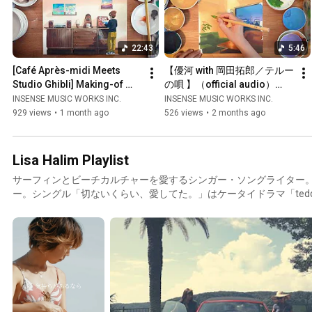
22:43
5:46
[Café Après-midi Meets 
【優河 with 岡田拓郎／テルー
Studio Ghibli] Making-of 
の唄 】（official audio）
video of jacket illustrations 
『カフェ・アプレミディ・ミ
INSENSE MUSIC WORKS INC.
INSENSE MUSIC WORKS INC.
by background artis...
ーツ・スタジオジブリ』より
929 views
•
1 month ago
526 views
•
2 months ago
ジブリ映画を手がける背景画
家によるジャケットのメイキ
ング動画
Lisa Halim Playlist
サーフィンとビーチカルチャーを愛するシンガー・ソングライター。 
ー。シングル「切ないくらい、愛してた。」はケータイドラマ「tedd
ット。ラジオ番組企画がきっかけでサーフィンを始め、静岡県下田
行い、自然あふれる環境に癒され現在は東京と下田のデュアルライフ中
「HONEY meets ISLAND CAFE」への参加からサーフ・ミュー
Micro(from DefTech)とのデュエット「元気を出して」はYouTub
HASEBE、PES(EX. RIP SLYME)、クニモンド瀧口（流線形）など
の人気番組「ハワイに恋して」のオープニングテーマ「A New Me」
売、2023年には邦楽のカバーアルバムの第3弾「by the Sea 3」
歌声は世代を超えて共感を呼び、元気と勇気を与えている。