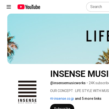
INSENSE MUSI
@insensemusicworks
•
24K subscrib
OUR CONCEPT : LIFE STYLE WITH MUS
insense.co.jp
and 5 more links
Subscribe