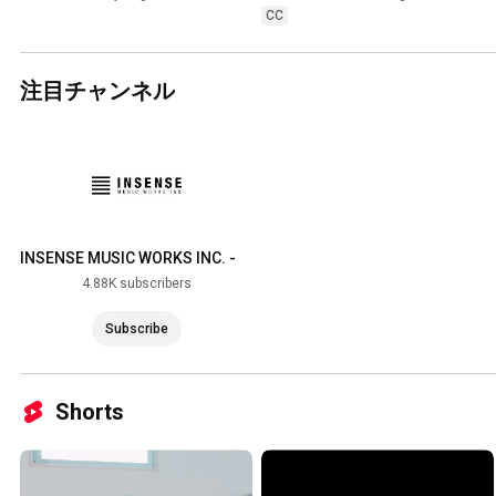
CC
注目チャンネル
INSENSE MUSIC WORKS INC. -
2nd
4.88K subscribers
Subscribe
Shorts