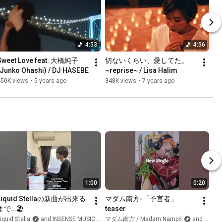
4:53
4:56
Sweet Love feat. 大橋純子 
切ないくらい、愛してた。
(Junko Ohashi) / DJ HASEBE
~reprise~ / Lisa Halim
450K views
•
5 years ago
348K views
•
7 years ago
1:00
0:20
Liquid Stellaの新曲が出来る
マダム南方-「予言者」 
まで…🏖️
teaser
iquid Stella
and INSENSE MUSIC WORKS INC.
マダム南方 / Madam Nampō
and INSENSE MUSIC WORKS INC.