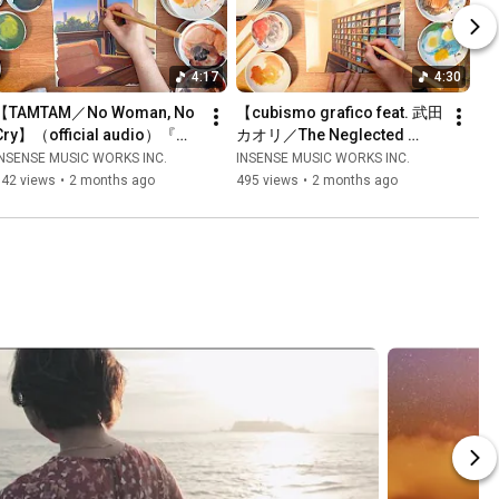
4:17
4:30
【TAMTAM／No Woman, No 
【cubismo grafico feat. 武田
Cry】（official audio）『カ
カオリ／The Neglected 
フェ・アプレミディ・ミー
Garden】（official audio）
INSENSE MUSIC WORKS INC.
INSENSE MUSIC WORKS INC.
ツ・スタジオジブリ』よりジ
『カフェ・アプレミディ・ミ
642 views
•
2 months ago
495 views
•
2 months ago
ブリ映画を手がける背景画家
ーツ・スタジオジブリ』のジ
によるジャケット・イラスト
ャケット制作動画
のメイキング