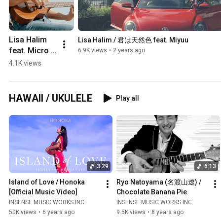
Lisa Halim 
Lisa Halim / 君は天然色 feat. Miyuu
feat. Micro 
6.9K views
•
2 years ago
Def Tech / 
4.1K views
「元気を出し
て」 #beach 
#カバー #竹
HAWAII / UKULELE
Play all
内まりや #ア
コースティッ
ク #失恋 #歌
詞動画
3:29
6:13
Island of Love / Honoka 
Ryo Natoyama (名渡山遼) / 
[Official Music Video]
Chocolate Banana Pie
INSENSE MUSIC WORKS INC.
INSENSE MUSIC WORKS INC.
50K views
•
6 years ago
9.5K views
•
8 years ago