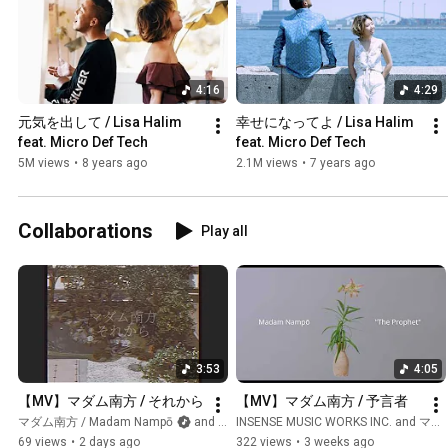
4:16
4:29
元気を出して / Lisa Halim 
幸せになってよ / Lisa Halim 
feat. Micro Def Tech
feat. Micro Def Tech
5M views
•
8 years ago
2.1M views
•
7 years ago
Collaborations
Play all
3:53
4:05
【MV】マダム南方 / それから
【MV】マダム南方 / 予言者
マダム南方 / Madam Nampō
and INSENSE MUSIC WORKS INC.
INSENSE MUSIC WORKS INC. and マダム南方 / Madam Nampō
69 views
•
2 days ago
322 views
•
3 weeks ago