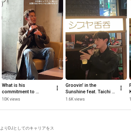
https://www.insense.co.jp/label_cate/...
------------------------------------------------------------ 

■Follow Lisako Oshima (大島理紗子)

OFFICIAL SITE：
https://b-island.co.jp/message
X：
https://x.com/lisako_violin
Instagram：
https://www.instagram.com/lisako_violin
YouTube：@oshimarisako8081 

------------------------------------------------------------ 

https://linktr.ee/insensemusicworks
YouTube Main Channnel：@insensemusicworks 

YouTube 2nd Channnel： @insensemusicworks_2nd 

------------------------------------------------------------ 

What is his 
Groovin' in the 
commitment to 
Sunshine feat. Taichi 
#violin
#bgm
#ghibli
#artwork
Japanese lyrics? 
Mukai & BASI [DJ 
10K views
1.6K views
Kazuki Hayashi talks 
HASEBE Blue Club 
about the behind-the-
Release Party]
scenes of ly...
990年よりDJとしてのキャリアをス