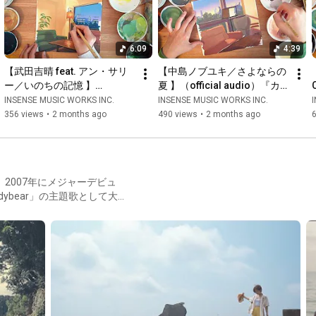
6:09
4:39
【武田吉晴 feat. アン・サリ
【中島ノブユキ／さよならの
ー／いのちの記憶 】
夏 】（official audio）『カ
（official audio）『カフェ・
フェ・アプレミディ・ミー
INSENSE MUSIC WORKS INC.
INSENSE MUSIC WORKS INC.
アプレミディ・ミーツ・スタ
ツ・スタジオジブリ』よりジ
356 views
•
2 months ago
490 views
•
2 months ago
ジオジブリ』よりジブリ映画
ブリ映画を手がける背景画家
を手がける背景画家によるジ
によるジャケット・イラスト
ャケットのメイキング動画
のメイキング動画
2007年にメジャーデビュ
ybear」の主題歌として大ヒ
の海に通いながら音楽活動を
。 2016年発売コンピ
ジックをメインテーマに発信。
e再生450万回超の大ヒット。 DJ
多彩なコラボを経て2021年BS12
、アルバム「COLORS」を発
を発表。 やさしく穏やかな歌詞と