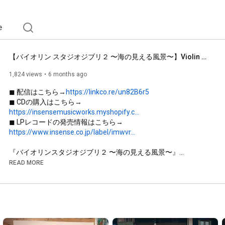
e
【バイオリン スタジオジブリ２ 〜海の見える風景〜】Violin Studio Ghibli 2　ジブリ映画の背景美術を手掛ける画家による、ジャケットイラストの作画メイキング動画　지브리
1,824 views
6 months ago
◼︎ 配信はこちら→
https://linkco.re/un82B6r5
◼︎ CDの購入はこちら→ 
https://insensemusicworks.myshopify.c...
◼︎ LPレコードの発売情報はこちら→
https://www.insense.co.jp/label/imwvr...
『バイオリンスタジオジブリ２ 〜海の見える風景〜』

スタジオジブリ映画の名曲を、クラシックをベースとする藝大
READ MORE
出身の若手バイオリニスト Lisako Oshima (大島理紗子) による
癒しのアレンジと演奏でお届けするインスト・カバーアルバ
ム。

2024年に発売した第1弾CD/アナログLPが大好評のロングセラ
ーとなっている作品の第2弾!

今回はバイオリンとピアノによるクラシック・スタイルの演