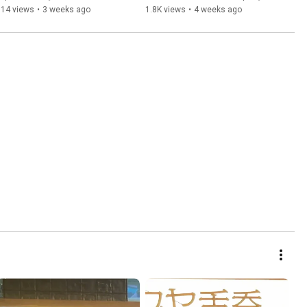
514 views
•
3 weeks ago
1.8K views
•
4 weeks ago