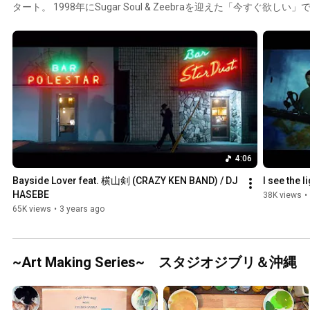
タート。 1998年にSugar Soul & Zeebraを迎えた「今すぐ欲
Hip Hop/R&Bの唯一無二のナンバーワンDJとして評価を受け続け
えみ、SALU、SIRUP、向井太一、BASI他若手をフィーチャーし
（CRAZY KEN BAND）をフィーチャーした作品を発表するなど
る数少ないアーティストの一人。サーフミュージックのコンピシリーズ「HON
CAFE」そしてリニューアルした「SALT… meets ISLAND CAF
YouTubeでの生配信ライブ「Welcome to my room」も大好評。
4:06
Bayside Lover feat. 横山剣 (CRAZY KEN BAND) / DJ 
I see the 
HASEBE
38K views
•
65K views
•
3 years ago
~Art Making Series~ スタジオジブリ＆沖縄