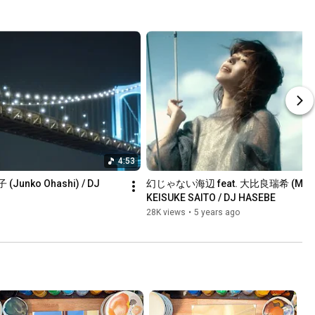
4:53
 (Junko Ohashi) / DJ 
幻じゃない海辺 feat. 大比良瑞希 (Mizuki 
KEISUKE SAITO / DJ HASEBE
28K views
•
5 years ago