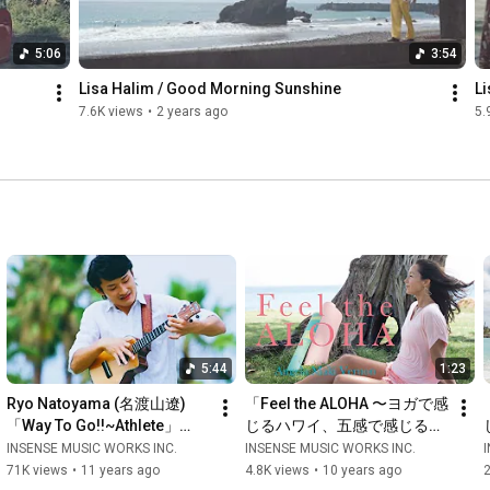
5:06
3:54
Lisa Halim / Good Morning Sunshine
L
7.6K views
•
2 years ago
5.
5:44
1:23
Ryo Natoyama (名渡山遼)
「Feel the ALOHA 〜ヨガで感
「Way To Go!!~Athlete」
じるハワイ、五感で感じるハ
Music Video
ワイ〜」ティザー版
INSENSE MUSIC WORKS INC.
INSENSE MUSIC WORKS INC.
71K views
•
11 years ago
4.8K views
•
10 years ago