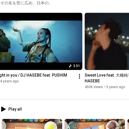
しい」でその名を世に広め、日本の
ている。 近年は唾奇、おかもと
た作品や、大橋純子、横山剣
常にシーンの潮流の中心を見据え
EY meets ISLAND
E」全作品の選曲とミックスも担当。
3:51
light in you / DJ HASEBE feat. PUSHIM
Sweet Love feat. 大橋純子
HASEBE
4 years ago
450K views
•
5 years ago
Play all