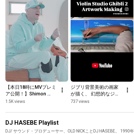
【本日18時にMVプレミ
ジブリ背景美術の画家
ア公開！】Shimon 
が描く、 幻想的なジャ
Hoshino - After The 
ケットアート制作風
1.5K views
737 views
Rain feat. Shen (One 
景。 #ジブリ #ghibli
Take Session)
DJ HASEBE Playlist
DJ/ サウンド・プロデューサー、OLD NICKことDJ HASEBE。 1