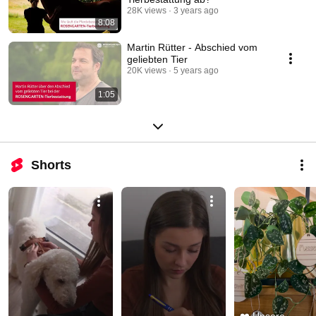
28K views
3 years ago
8:08
Martin Rütter - Abschied vom
geliebten Tier
20K views
5 years ago
1:05
Shorts
❤️ Unsere 