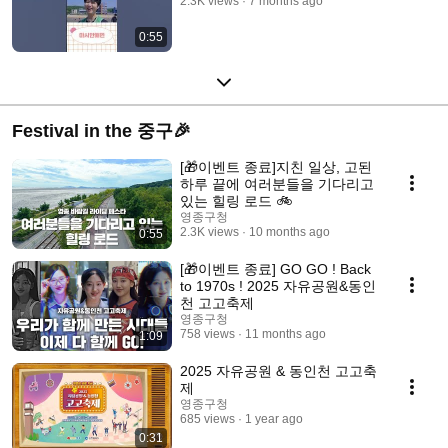
2.3K views
7 months ago
0:55
Festival in the 중구🎉
[🎁이벤트 종료]지친 일상, 고된
하루 끝에 여러분들을 기다리고
있는 힐링 로드 🚲
영종구청
2.3K views
10 months ago
0:55
[🎁이벤트 종료] GO GO ! Back
to 1970s ! 2025 자유공원&동인
천 고고축제
영종구청
758 views
11 months ago
1:09
2025 자유공원 & 동인천 고고축
제
영종구청
685 views
1 year ago
0:31