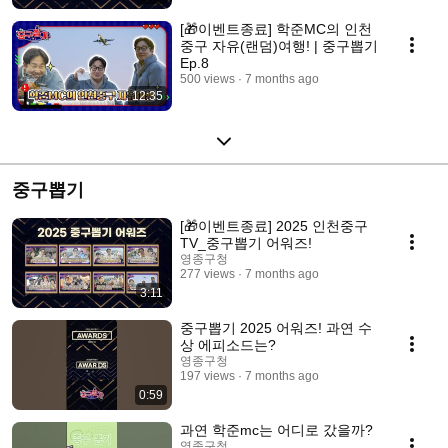
[🎁이벤트종료] 학준MC의 인천
중구 자유(랜덤)여행! | 중구뽑기
Ep.8
500 views
7 months ago
12:35
중구뽑기
[🎁이벤트종료] 2025 인천중구
TV_중구뽑기 어워즈!
영종구청
277 views
7 months ago
3:11
중구뽑기 2025 어워즈! 과연 수
상 에피소드는?
영종구청
197 views
7 months ago
0:59
과연 학준mc는 어디로 갔을까?
영종구청