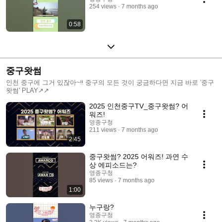
254 views
7 months ago
0:58
중구왓썸
인천 중구에 그거 있잖아~‼ 중구의 모든 것이 궁금하다면 지금 바로 '중구
왓썸' PLAY↗↗
2025 인천중구TV_중구왓썸? 어
워즈!
영종구청
211 views
7 months ago
2:45
중구왓썸? 2025 어워즈! 과연 수
상 에피소드는?
영종구청
85 views
7 months ago
1:00
누구랑?
영종구청