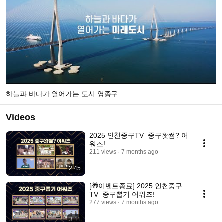
하늘과 바다가 열어가는 도시 영종구
Videos
2025 인천중구TV_중구왓썸? 어
워즈!
211 views
7 months ago
2:45
[🎁이벤트종료] 2025 인천중구
TV_중구뽑기 어워즈!
277 views
7 months ago
3:11