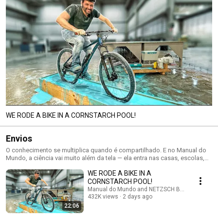
WE RODE A BIKE IN A CORNSTARCH POOL!
Envios
O conhecimento se multiplica quando é compartilhado. E no Manual do
Mundo, a ciência vai muito além da tela — ela entra nas casas, escolas,
oficinas e corações de quem nos assiste. A playlist “Envios” é a prova
WE RODE A BIKE IN A
viva disso. Aqui, você encontra vídeos feitos por pessoas comuns, mas
com ideias extraordinárias. São experimentos, projetos, desafios e
CORNSTARCH POOL!
invenções que nasceram a partir dos nossos conteúdos, adaptados,
Manual do Mundo and NETZSCH Bombas & Siste
recriados ou reinventados por fãs do canal. Essa série mostra como o
432K views
2 days ago
aprendizado é coletivo, criativo e, acima de tudo, inspirador. Cada vídeo
22:06
enviado é um pedacinho do impacto que o canal tem na vida real das