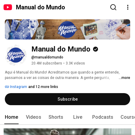
Manual do Mundo
Manual do Mundo
@manualdomundo
20.4M subscribers
•
3.3K videos
Aqui é Manual do Mundo! Acreditamos que quando a gente entende, 
passamos a ver as coisas de outra maneira. A gente pergunta, 
...more
experimenta, testa, observa, desmonta, constrói e investiga, explorando 
Instagram
and 12 more links
desde objetos do dia a dia até as mais complexas invenções. 
Subscribe
Home
Videos
Shorts
Live
Podcasts
Cours