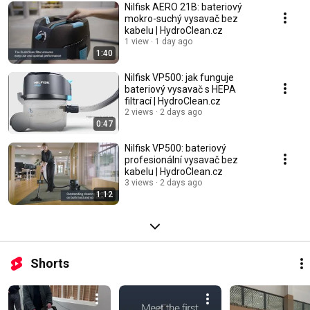
Nilfisk AERO 21B: bateriový
mokro-suchý vysavač bez
kabelu | HydroClean.cz
1 view
1 day ago
1:40
Nilfisk VP500: jak funguje
bateriový vysavač s HEPA
filtrací | HydroClean.cz
2 views
2 days ago
0:47
Nilfisk VP500: bateriový
profesionální vysavač bez
kabelu | HydroClean.cz
3 views
2 days ago
1:12
Shorts