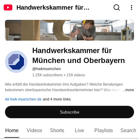
Handwerkskammer für
München und Oberbayern
Handwerkskammer für 
München und Oberbayern
@hwkmuenchen
1.25K subscribers
•
159 videos
Wie erfüllt die Handwerkskammer ihre Aufgaben? Welche Beratungen 
bekommen oberbayerische Handwerksunternehmer hier? Was macht das 
...more
oberbayerische Handwerk aus? Auf dem Kanal der Handwerkskammer für 
hwk-muenchen.de
and 4 more links
München und Oberbayern gibt es Filme zu vielen Themen wie Beratung, zu 
Veranstaltungen wie der jährlichen Meisterfeier, der Internationalen 
Subscribe
Handwerksmesse aber auch Videos zu den Menschen, die für das 
oberbayerische Handwerk stehen. Vom Seiler bis zur Trachtenschneiderin 
über den Kfz-Mechatroniker bis zum Bäcker. Handwerk begeistert. 
Home
Videos
Shorts
Live
Playlists
Search