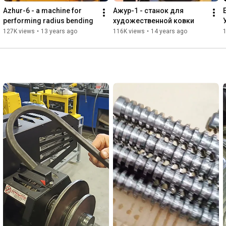
Azhur-6 - a machine for 
Ажур-1 - станок для 
performing radius bending
художественной ковки
127K views
•
13 years ago
116K views
•
14 years ago