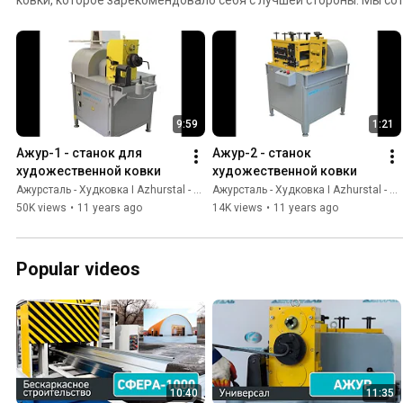
федеральными компаниями, одна из которых «Леруа Мерлен».
поставляем 40 т элементов художественной ковки, выполненны
зарекомендовали себя как надежного партнера.
9:59
1:21
Ажур-1 - станок для 
Ажур-2 - станок 
художественной ковки
художественной ковки
Ажурсталь - Худковка I Azhurstal - Hudkovka
Ажурсталь - Худковка I Azhurstal - Hudkovka
50K views
•
11 years ago
14K views
•
11 years ago
Popular videos
10:40
11:35