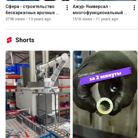
Сфера - строительство 
Ажур-Универсал - 
бескаркасных арочных 
многофункциональный 
сооружений
кузнечный станок!
379K views
•
13 years ago
151K views
•
11 years ago
Shorts