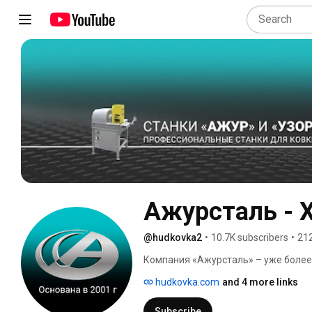
Ажурсталь - Х
@hudkovka2
•
10.7K subscribers
•
212
Компания «Ажурсталь» – уже более 
производителем профессионального
hudkovka.com
and 4 more links
конструкторский отдел и производс
универсальные станки с широким а
Subscribe