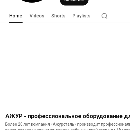
аналоги, как по качеству, так и фун
Home
Videos
Shorts
Playlists
АЖУР - профессиональное оборудование дл
Более 20 лет компания «Ажурсталь» производит профессионал
ковки, которое зарекомендовало себя с лучшей стороны. Мы с