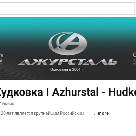
удковка I Azhurstal - Hudk
 videos
20 лет является крупнейшим Российским 
...more
 кузнечного оборудования «Ажур». Собственный 
твенные мощности, позволяют предлагать 
ссортиментом оснастки, превосходящие импортные 