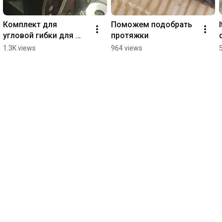
Комплект для 
Поможем подобрать 
угловой гибки для 
протяжки
Узор-Н1 ВА скоро в 
1.3K views
964 views
продаже!