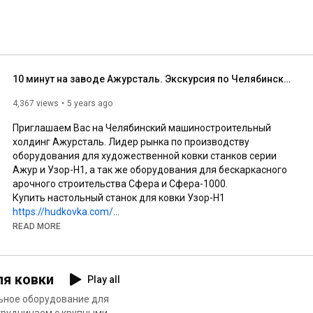
кциональности. 
10 минут на заводе Ажурсталь. Экскурсия по Челябинскому производителю станков Ажур, Узор-Н1 и Сфера.
4,367 views
5 years ago
Приглашаем Вас на Челябинский машиностроительный 
холдинг Ажурсталь. Лидер рынка по производству 
оборудования для художественной ковки станков серии 
Ажур и Узор-Н1, а так же оборудования для бескаркасного 
арочного строительства Сфера и Сфера-1000.

Купить настольный станок для ковки Узор-Н1 
https://hudkovka.com/
Купить станки для ковки серии Ажур 
https://hudkovka.com/
READ MORE
Купить оборудование Сфера и Сфера-100 
https://azhurstal.ru/
Подписывайтесь на нас в Instagram и TikTok

я ковки
Play all
#узорн1
#ажурсталь
#сделайсам
#ковка
#станокдляковки
ьное оборудование для
#холоднаяковка
#Своимируками
#профильнаятруба
отрудничаем с крупными