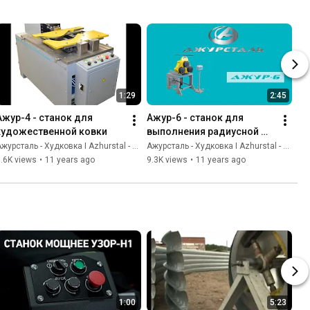
1:29
2:45
Ажур-4 - станок для 
Ажур-6 - станок для 
художественной ковки
выполнения радиусной 
гибки стального проката
журсталь - Худковка I Azhurstal - Hudkovka
Ажурсталь - Худковка I Azhurstal - Hudkovka
.6K views
•
11 years ago
9.3K views
•
11 years ago
1:00
5:23