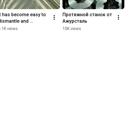
It has become easy to 
Протяжной станок от 
dismantle and 
Ажурсталь
transport the hangar.
5.1K views
10K views