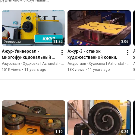
#станок
#самоделки
#азбукаковки
 Еженедельно мы
х на станках «Ажур» и
11:35
3:06
Ажур-Универсал - 
Ажур-3 - станок 
многофункциональный 
художественной ковки,
кузнечный станок!
Ажурсталь - Худковка I Azhurstal - Hudkovka
Ажурсталь - Худковка I Azhurstal - Hudkovka
А
151K views
•
11 years ago
18K views
•
11 years ago
8
1:10
0:24