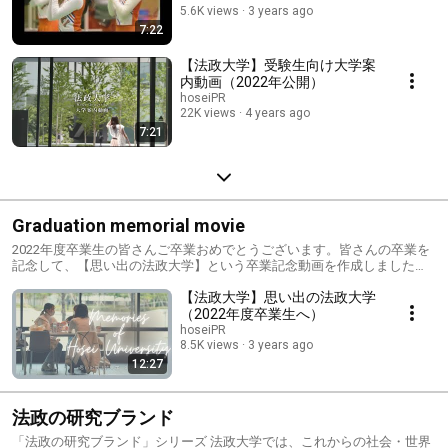
5.6K views
3 years ago
7:22
【法政大学】受験生向け大学案
内動画（2022年公開）
hoseiPR
22K views
4 years ago
7:21
Graduation memorial movie
2022年度卒業生の皆さんご卒業おめでとうございます。皆さんの卒業を
記念して、【思い出の法政大学】という卒業記念動画を作成しました。
卒業される皆さんのインタビューや、課外活動の様子などを収録してお
【法政大学】思い出の法政大学
り、大学生活の思い出を感じられる映像がたくさん詰まっています。ぜ
ひご覧ください。
（2022年度卒業生へ）
hoseiPR
8.5K views
3 years ago
12:27
法政の研究ブランド
「法政の研究ブランド」シリーズ 法政大学では、これからの社会・世界