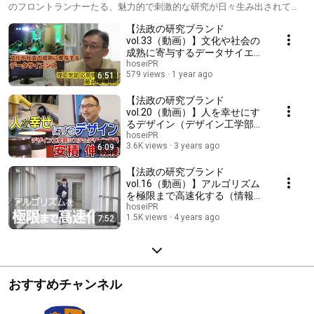
のフロントランナーたる、魅力的で刺激的な研究が日々生み出されてい
ます。法政の研究を紹介していきます。 （参考） 「法政の研究ブラン
【法政の研究ブランド
ド」シリーズの全作品（動画・記事）は以下URLからご覧いただけま
す。 https://www.hosei.ac.jp/koho/07_kenkyu/
vol.33（動画）】文化や社会の
成熟に寄与するデータサイエン
ス（理工学部応用情報工学科 藤
hoseiPR
579 views
1 year ago
6:51
井 章博 教授）
【法政の研究ブランド
vol.20（動画）】人を幸せにす
るデザイン（デザイン工学部シ
ステムデザイン学科 安積 伸 教
hoseiPR
3.6K views
3 years ago
6:09
授）
【法政の研究ブランド
vol.16（動画）】アルゴリズム
を極限まで高速化する（情報科
学部コンピュータ科学科 首藤
hoseiPR
1.5K views
4 years ago
7:52
裕一 准教授）
おすすめチャンネル