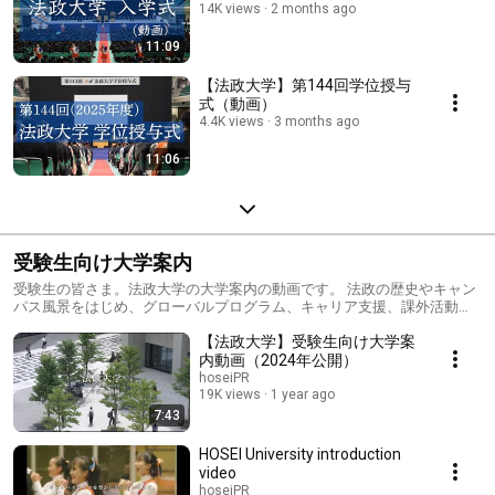
14K views
2 months ago
11:09
【法政大学】第144回学位授与
式（動画）
4.4K views
3 months ago
11:06
受験生向け大学案内
受験生の皆さま。法政大学の大学案内の動画です。 法政の歴史やキャン
パス風景をはじめ、グローバルプログラム、キャリア支援、課外活動な
ど法政大学の魅力を紹介しています。ぜひご覧ください。
【法政大学】受験生向け大学案
内動画（2024年公開）
hoseiPR
19K views
1 year ago
7:43
HOSEI University introduction
video
hoseiPR