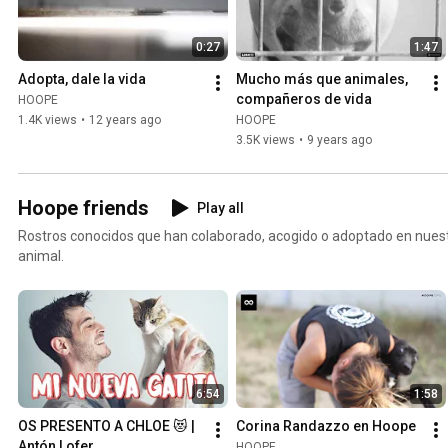
0:27
1:47
Adopta, dale la vida
Mucho más que animales, 
compañeros de vida
HOOPE
1.4K views
•
12 years ago
HOOPE
3.5K views
•
9 years ago
Hoope friends
Play all
Rostros conocidos que han colaborado, acogido o adoptado en nuest
animal.
6:54
1:58
OS PRESENTO A CHLOE 😻 | 
Corina Randazzo en Hoope
Antón Lofer
HOOPE