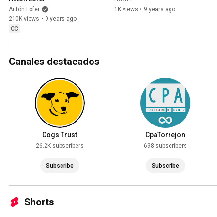
Antón Lofer
1K views
•
9 years ago
210K views
•
9 years ago
CC
Canales destacados
Dogs Trust
CpaTorrejon
26.2K subscribers
698 subscribers
Subscribe
Subscribe
Shorts