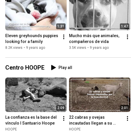
1:31
1:47
Eleven greyhounds puppies 
Mucho más que animales, 
looking for a family
compañeros de vida
8.2K views
•
9 years ago
3.5K views
•
9 years ago
Centro HOOPE
Play all
2:09
2:01
La confianza es la base del 
22 cabras y ovejas 
vínculo I Santuario Hoope
incautadas llegan a su 
nuevo hogar en HOOPE
HOOPE
HOOPE