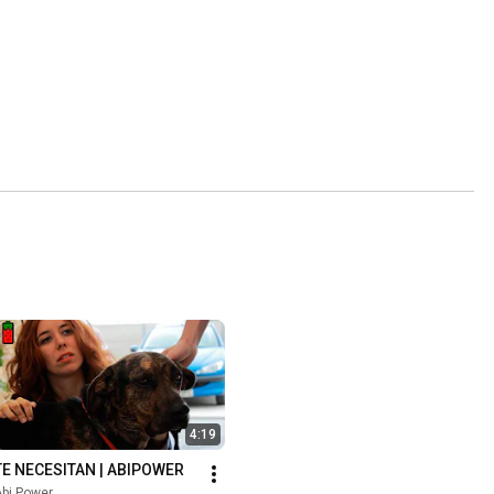
4:19
TE NECESITAN | ABIPOWER
bi Power