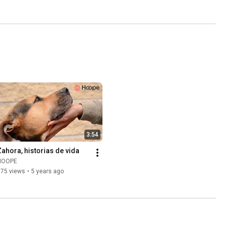
3:54
Zahora, historias de vida
HOOPE
375 views
•
5 years ago