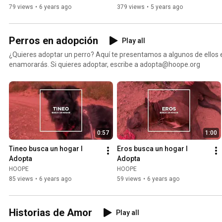
79 views
•
6 years ago
379 views
•
5 years ago
Perros en adopción
Play all
¿Quieres adoptar un perro? Aquí te presentamos a algunos de ellos 
enamorarás. Si quieres adoptar, escribe a adopta@hoope.org
0:57
1:00
Tineo busca un hogar I 
Eros busca un hogar I 
Adopta
Adopta
HOOPE
HOOPE
85 views
•
6 years ago
59 views
•
6 years ago
Historias de Amor
Play all