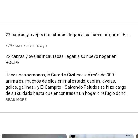
22 cabras y ovejas incautadas llegan a su nuevo hogar en HOOPE
379 views
5 years ago
22 cabras y ovejas incautadas llegan a su nuevo hogar en 
HOOPE

Hace unas semanas, la Guardia Civil incautó más de 300 
animales, muchos de ellos en mal estado: cabras, ovejas, 
gallos, gallinas... y El Campito - Salvando Peludos se hizo cargo 
de su cuidado hasta que encontrasen un hogar o refugio donde 
llevarles, pero necesitaban ayuda urgente, por ello, sin dudarlo, 
READ MORE
nos pusimos en marcha.

HOOPE decidió hacerse cargo de los últimos animales 
requisados que quedaban por encontrar una familia, y 
rescatamos 12 ovejas y 10 cabras, bueno y alguna sorpresa 
más... porque venían preñadas y próximamente llegarán al 