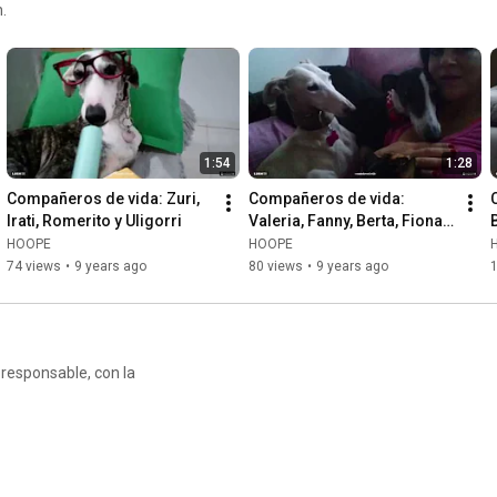
.
1:54
1:28
Compañeros de vida: Zuri, 
Compañeros de vida: 
Irati, Romerito y Uligorri
Valeria, Fanny, Berta, Fiona, 
Rodolfo, Lola y Flor.
HOOPE
HOOPE
74 views
•
9 years ago
80 views
•
9 years ago
 responsable, con la