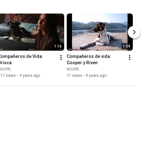
1:16
1:09
Compañeros de Vida: 
Compañeros de vida: 
Brisca
Cooper y Riven
HOOPE
HOOPE
117 views
•
9 years ago
71 views
•
9 years ago