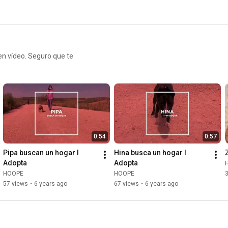
Si quieres realizar un donativo puedes hacerlo en:

🏢 BANCO SABADELL ATLÁNTICO

💟 ES74 0081 7126 3800 0124 8130
en vídeo. Seguro que te
0:54
0:57
Pipa buscan un hogar I 
Hina busca un hogar I 
Adopta
Adopta
HOOPE
HOOPE
57 views
•
6 years ago
67 views
•
6 years ago