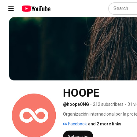
HOOPE
@hoopeONG
•
212 subscribers
•
31 v
Organización internacional por la prote
Facebook
and 2 more links
Subscribe