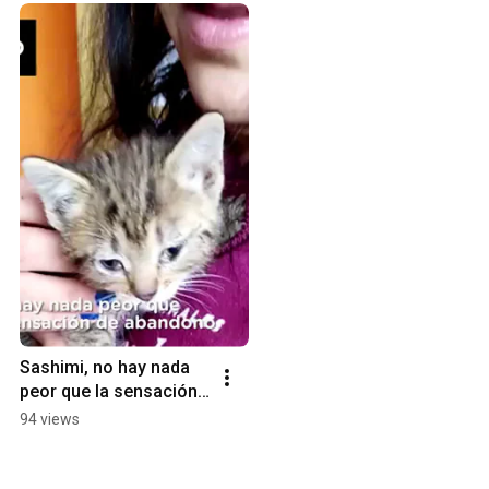
Sashimi, no hay nada 
peor que la sensación 
de abandono.
94 views