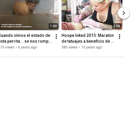
1:00
2:06
Cuando vimos el estado de 
Hoope Inked 2015: Maratón 
esta perrita... se nos rompió 
de tatuajes a beneficio de 
el corazón en pedazos
los animales
515 views
•
6 years ago
385 views
•
10 years ago