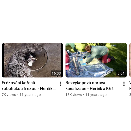
16:03
5:04
Frézování kořenů 
Bezvýkopová oprava 
robotickou frézou - Herčík a 
kanalizace - Herčík a Kříž
Kříž, 1080p
7K views
•
11 years ago
13K views
•
11 years ago