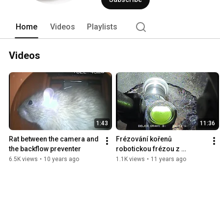
Home
Videos
Playlists
Videos
1:43
11:36
Rat between the camera and 
Frézování kořenů 
the backflow preventer
robotickou frézou z 
pohledu operátora - Herčík 
6.5K views
•
10 years ago
1.1K views
•
11 years ago
a Kříž