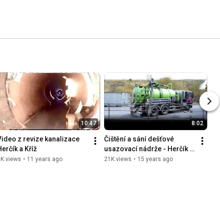
10:47
8:02
Video z revize kanalizace 
Čištění a sání dešťové 
Herčík a Kříž
usazovací nádrže - Herčík a 
Kříž
3K views
•
11 years ago
21K views
•
15 years ago