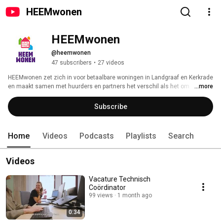
HEEMwonen
HEEMwonen
@heemwonen
47 subscribers
•
27 videos
HEEMwonen zet zich in voor betaalbare woningen in Landgraaf en Kerkrade 
en maakt samen met huurders en partners het verschil als het om 
...more
samenleven gaat. 
Subscribe
Home
Videos
Podcasts
Playlists
Search
Videos
Vacature Technisch
Coördinator
99 views
1 month ago
0:34